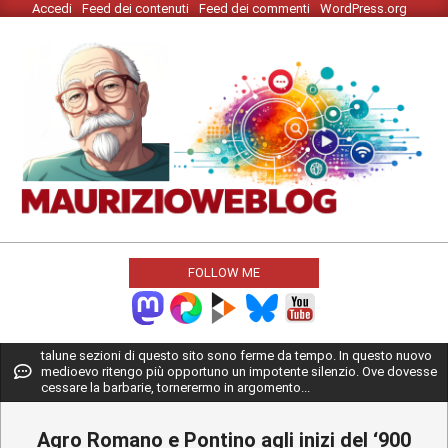
Accedi
Feed dei contenuti
Feed dei commenti
WordPress.org
Skip
to
content
MAURIZIO
WEBLOG
FOLLOW ME
Primary
talune sezioni di questo sito sono ferme da tempo. In questo nuovo
medioevo ritengo più opportuno un impotente silenzio. Ove dovesse
Navigation
cessare la barbarie, tornerermo in argomento...
Menu
Agro Romano e Pontino agli inizi del ‘900