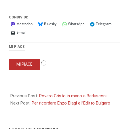
CONDIVIDI:
Mastodon
Bluesky
WhatsApp
Telegram
E-mail
MI PIACE:
Caricamento
MI PIACE
in
corso…
2009-
11-
Previous Post:
Povero Cristo in mano a Berlusconi
06
Next Post:
Per ricordare Enzo Biagi e l’Editto Bulgaro