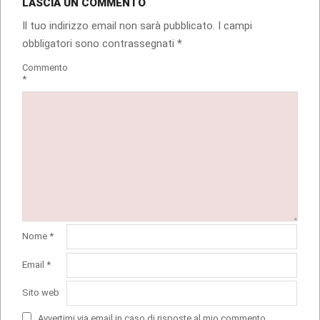
LASCIA UN COMMENTO
Il tuo indirizzo email non sarà pubblicato.
I campi
obbligatori sono contrassegnati
*
Commento
*
Nome
*
Email
*
Sito web
Avvertimi via email in caso di risposte al mio commento.