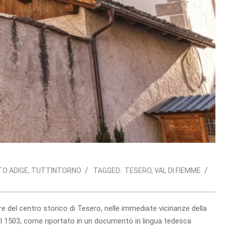
TO ADIGE
,
TUTTINTORNO
TAGGED:
TESERO
,
VAL DI FIEMME
re del centro storico di Tesero, nelle immediate vicinanze della
nel 1503, come riportato in un documento in lingua tedesca