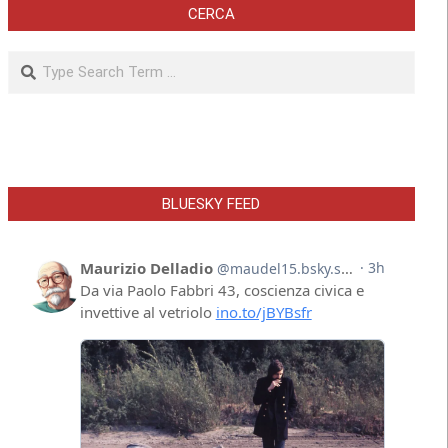
CERCA
Search
BLUESKY FEED