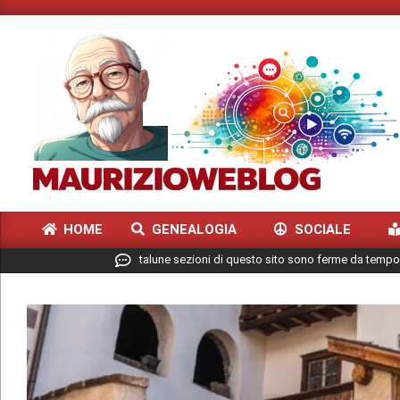
Skip
to
content
MAURIZIO
HOME
GENEALOGIA
SOCIALE
WEBLOG
Primary
talune sezioni di questo sito sono ferme da tempo
Navigation
Menu