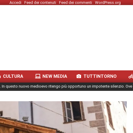
Accedi
Feed dei contenuti
Feed dei commenti
WordPress.org
CULTURA
NEW MEDIA
TUTTINTORNO
. In questo nuovo medioevo ritengo più opportuno un impotente silenzio. Ove 