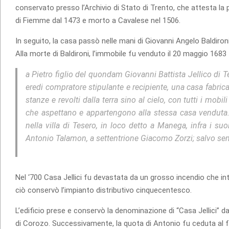
conservato presso l’Archivio di Stato di Trento, che attesta la p
di Fiemme dal 1473 e morto a Cavalese nel 1506.
In seguito, la casa passò nelle mani di Giovanni Angelo Baldiro
Alla morte di Baldironi, l’immobile fu venduto il 20 maggio 1683
a Pietro figlio del quondam Giovanni Battista Jellico di T
eredi compratore stipulante e recipiente, una casa fabricat
stanze e revolti dalla terra sino al cielo, con tutti i mob
che aspettano e appartengono alla stessa casa venduta. 
nella villa di Tesero, in loco detto a Manega, infra i s
Antonio Talamon, a settentrione Giacomo Zorzi; salvo sempr
Nel ‘700 Casa Jellici fu devastata da un grosso incendio che in
ciò conservò l’impianto distributivo cinquecentesco.
L’edificio prese e conservò la denominazione di “Casa Jellici” dai 
di Corozo. Successivamente, la quota di Antonio fu ceduta al fra