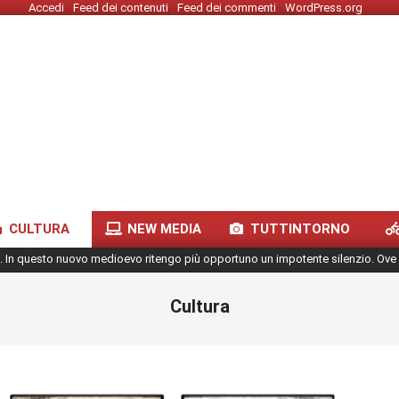
Accedi
Feed dei contenuti
Feed dei commenti
WordPress.org
CULTURA
NEW MEDIA
TUTTINTORNO
. In questo nuovo medioevo ritengo più opportuno un impotente silenzio. Ove 
Cultura