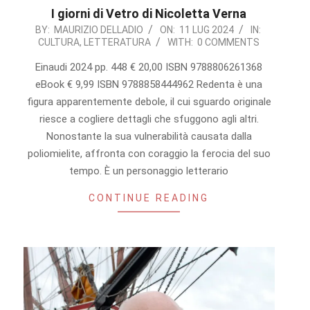
I giorni di Vetro di Nicoletta Verna
2024-
BY:
MAURIZIO DELLADIO
ON:
11 LUG 2024
IN:
CULTURA
,
LETTERATURA
WITH:
0 COMMENTS
07-
11
Einaudi 2024 pp. 448 € 20,00 ISBN 9788806261368
eBook € 9,99 ISBN 9788858444962 Redenta è una
figura apparentemente debole, il cui sguardo originale
riesce a cogliere dettagli che sfuggono agli altri.
Nonostante la sua vulnerabilità causata dalla
poliomielite, affronta con coraggio la ferocia del suo
tempo. È un personaggio letterario
CONTINUE READING