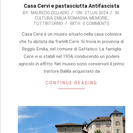
Casa Cervi e pastasciutta Antifascista
2024-
BY:
MAURIZIO DELLADIO
ON:
27 LUG 2024
IN:
CULTURA
,
EMILIA ROMAGNA
,
MEMORIE
,
07-
TUTTINTORNO
WITH:
0 COMMENTS
27
Casa Cervi è un museo situato nella casa colonica
che fu abitata dai fratelli Cervi. Si trova in provincia di
Reggio Emilia, nel comune di Gattatico. La famiglia
Cervi vi si stabilì nel 1934, conducendo un podere
agricolo in affitto. Nel museo sono conservati il primo
trattore Balilla acquistato da
CONTINUE READING