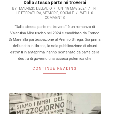
Dalla stessa parte mi troverai
2024-
BY:
MAURIZIO DELLADIO
ON:
18 MAG 2024
IN:
LETTERATURA
,
MEMORIE
,
SOCIALE
WITH:
0
05-
COMMENTS
18
“Dalla stessa parte mi troverai” è un romanzo di
Valentina Mira uscito nel 2024 e candidato da Franco
Di Mare alla partecipazione al Premio Strega. Già prima
dell’uscita in libreria, la sola pubblicazione di alcuni
estratti in anteprima, hanno scatenato da parte della
destra di governo una accesa polemica che
CONTINUE READING