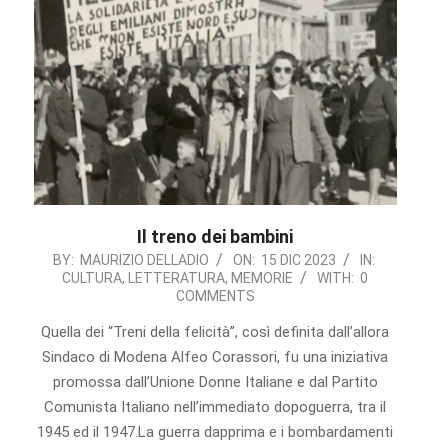
Il treno dei bambini
2023-
BY:
MAURIZIO DELLADIO
ON:
15 DIC 2023
IN:
CULTURA
,
LETTERATURA
,
MEMORIE
WITH:
0
12-
COMMENTS
15
Quella dei “Treni della felicità”, così definita dall’allora
Sindaco di Modena Alfeo Corassori, fu una iniziativa
promossa dall’Unione Donne Italiane e dal Partito
Comunista Italiano nell’immediato dopoguerra, tra il
1945 ed il 1947.La guerra dapprima e i bombardamenti