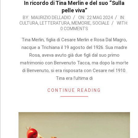
In ricordo di Tina Merlin e del suo “Sulla
pelle viva”
2024-
BY:
MAURIZIO DELLADIO
ON:
22 MAG 2024
IN:
CULTURA
,
LETTERATURA
,
MEMORIE
,
SOCIALE
WITH:
05-
0 COMMENTS
22
Tina Merlin, figlia di Cesare Merlin e Rosa Dal Magro,
nacque a Trichiana il 19 agosto del 1926. Sua madre
Rosa, aveva avuto già due figli dal suo primo
matrimonio con Benvenuto Tacca, ma dopo la morte
di Benvenuto, si era risposata con Cesare nel 1910.
Tina era l’ultima di
CONTINUE READING