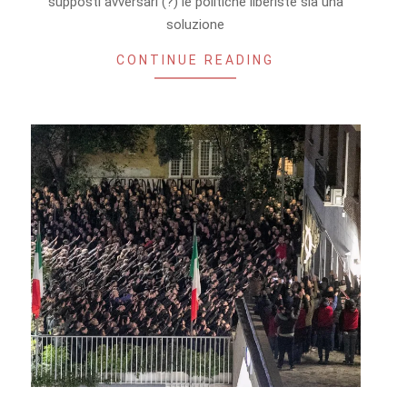
supposti avversari (?) le politiche liberiste sia una
soluzione
CONTINUE READING