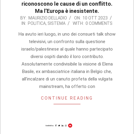
riconoscono le cause di un conflitto.
Ma l’Europa è inesistente.
2023-
BY:
MAURIZIO DELLADIO
ON:
10 OTT 2023
IN:
POLITICA
,
SISTEMA
WITH:
0 COMMENTS
10-
10
Ha avuto ieri luogo, in uno dei consueti talk show
televisivi, un confronto sulla questione
israelo/palestinese al quale hanno partecipato
diversi ospiti dando il loro contributo.
Assolutamente condivisibile la visione di Elena
Basile, ex ambasciatrice italiana in Belgio che,
all’incalzare di un canuto profeta della vulgata
mainstream, ha offerto con
CONTINUE READING