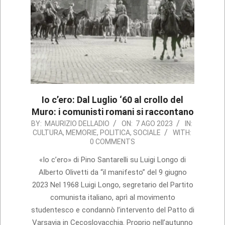
Io c’ero: Dal Luglio ‘60 al crollo del
Muro: i comunisti romani si raccontano
2023-
BY:
MAURIZIO DELLADIO
ON:
7 AGO 2023
IN:
CULTURA
,
MEMORIE
,
POLITICA
,
SOCIALE
WITH:
08-
0 COMMENTS
07
«Io c’ero» di Pino Santarelli su Luigi Longo di
Alberto Olivetti da “il manifesto” del 9 giugno
2023 Nel 1968 Luigi Longo, segretario del Partito
comunista italiano, aprì al movimento
studentesco e condannò l’intervento del Patto di
Varsavia in Cecoslovacchia. Proprio nell’autunno