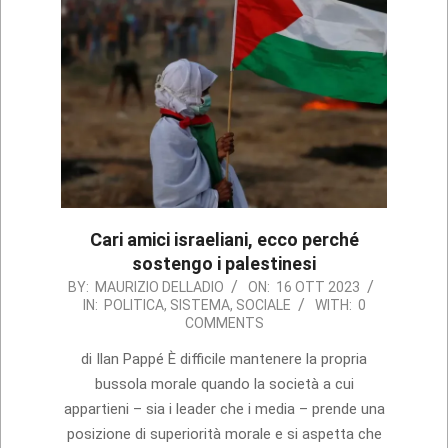
Cari amici israeliani, ecco perché
sostengo i palestinesi
2023-
BY:
MAURIZIO DELLADIO
ON:
16 OTT 2023
IN:
POLITICA
,
SISTEMA
,
SOCIALE
WITH:
0
10-
COMMENTS
16
di Ilan Pappé È difficile mantenere la propria
bussola morale quando la società a cui
appartieni – sia i leader che i media – prende una
posizione di superiorità morale e si aspetta che