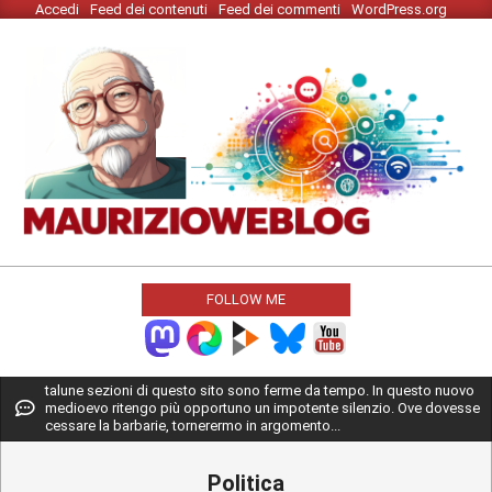
Accedi
Feed dei contenuti
Feed dei commenti
WordPress.org
Skip
to
content
MAURIZIO
WEBLOG
FOLLOW ME
Primary
talune sezioni di questo sito sono ferme da tempo. In questo nuovo
medioevo ritengo più opportuno un impotente silenzio. Ove dovesse
Navigation
cessare la barbarie, tornerermo in argomento...
Menu
Politica