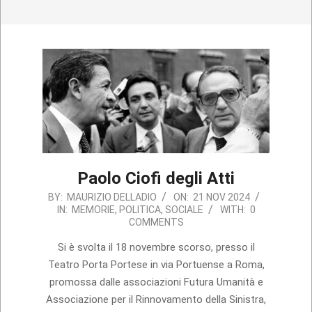
Paolo Ciofi degli Atti
2024-
BY:
MAURIZIO DELLADIO
ON:
21 NOV 2024
IN:
MEMORIE
,
POLITICA
,
SOCIALE
WITH:
0
11-
COMMENTS
21
Si è svolta il 18 novembre scorso, presso il
Teatro Porta Portese in via Portuense a Roma,
promossa dalle associazioni Futura Umanità e
Associazione per il Rinnovamento della Sinistra,