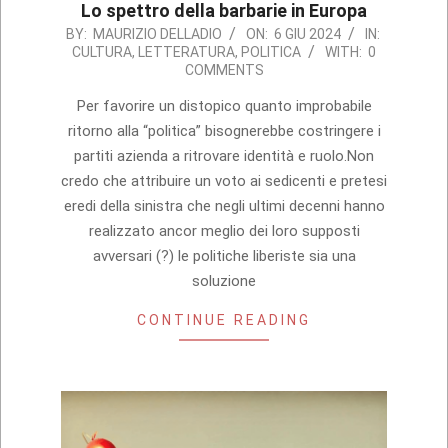
Lo spettro della barbarie in Europa
2024-
BY:
MAURIZIO DELLADIO
ON:
6 GIU 2024
IN:
CULTURA
,
LETTERATURA
,
POLITICA
WITH:
0
06-
COMMENTS
06
Per favorire un distopico quanto improbabile
ritorno alla “politica” bisognerebbe costringere i
partiti azienda a ritrovare identità e ruolo.Non
credo che attribuire un voto ai sedicenti e pretesi
eredi della sinistra che negli ultimi decenni hanno
realizzato ancor meglio dei loro supposti
avversari (?) le politiche liberiste sia una
soluzione
CONTINUE READING