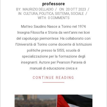
professore
2023-
BY:
MAURIZIO DELLADIO
ON:
20 OTT 2023
IN:
CULTURA
,
POLITICA
,
SISTEMA
,
SOCIALE
10-
WITH:
0 COMMENTS
20
Matteo Saudino Nasce a Torino nel 1974.
Insegna Filosofia e Storia da vent’anni nei licei
del capoluogo piemontese. Ha collaborato con
l’Università di Torino come docente di Istituzioni
politiche presso la SISS, scuola di
specializzazione per la formazione degli
insegnanti. Autore per Pearson Paravia di
manuali di educazione civica e
CONTINUE READING