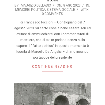
2023-
BY:
MAURIZIO DELLADIO
ON:
8 AGO 2023
IN:
MEMORIE
,
POLITICA
,
SISTEMA
,
SOCIALE
WITH:
08-
0 COMMENTS
08
di Francesco Piccioni – Contropiano del 7
agosto 2023 Su certe cose è bene essere seri ed
evitare di ammucchiarsi con i commentatori di
mestiere, che di tutto parlano senza nulla
sapere. Il “fatto politico” in questo momento è
l’uscita di Marcello De Angelis – ultimo incarico:
portavoce del presidente
CONTINUE READING