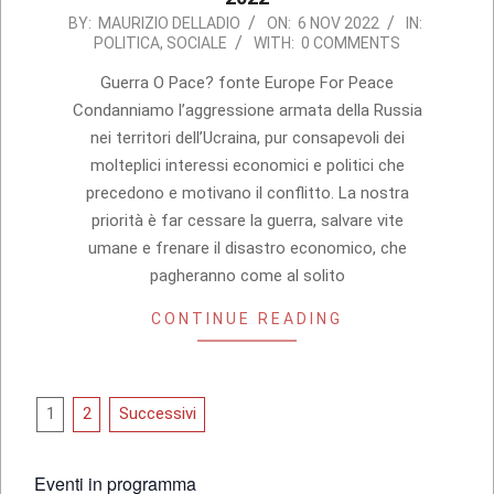
2022-
BY:
MAURIZIO DELLADIO
ON:
6 NOV 2022
IN:
POLITICA
,
SOCIALE
WITH:
0 COMMENTS
11-
06
Guerra O Pace? fonte Europe For Peace
Condanniamo l’aggressione armata della Russia
nei territori dell’Ucraina, pur consapevoli dei
molteplici interessi economici e politici che
precedono e motivano il conflitto. La nostra
priorità è far cessare la guerra, salvare vite
umane e frenare il disastro economico, che
pagheranno come al solito
CONTINUE READING
Paginazione
1
2
Successivi
degli
articoli
Eventi in programma