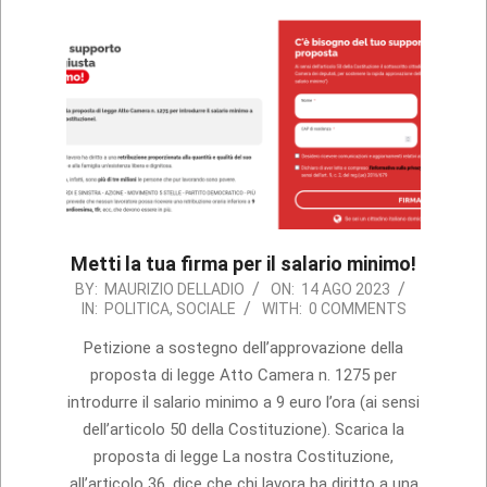
Metti la tua firma per il salario minimo!
2023-
BY:
MAURIZIO DELLADIO
ON:
14 AGO 2023
IN:
POLITICA
,
SOCIALE
WITH:
0 COMMENTS
08-
14
Petizione a sostegno dell’approvazione della
proposta di legge Atto Camera n. 1275 per
introdurre il salario minimo a 9 euro l’ora (ai sensi
dell’articolo 50 della Costituzione). Scarica la
proposta di legge La nostra Costituzione,
all’articolo 36, dice che chi lavora ha diritto a una