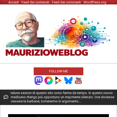
Accedi
Feed dei contenuti
Feed dei commenti
WordPress.org
Skip
to
content
MAURIZIO
WEBLOG
FOLLOW ME
Primary
talune sezioni di questo sito sono ferme da tempo. In questo nuovo
medioevo ritengo più opportuno un impotente silenzio. Ove dovesse
Navigation
cessare la barbarie, tornerermo in argomento...
Menu