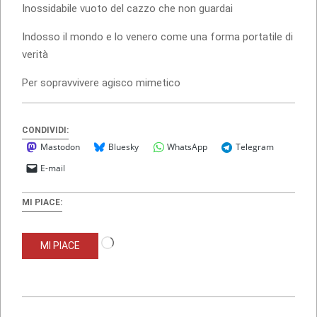
Inossidabile vuoto del cazzo che non guardai
Indosso il mondo e lo venero come una forma portatile di
verità
Per sopravvivere agisco mimetico
CONDIVIDI:
Mastodon
Bluesky
WhatsApp
Telegram
E-mail
MI PIACE:
Caricamento
MI PIACE
in
corso…
2023-