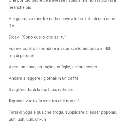
Che poi tuo padre ce li avesse i soldi a me non importava
neanche più
E ti guardavo mentre nuda scrivevi le battute di una serie
TV
Dicevi, “Sono quello che sei tu”
Essere contro il mondo e invece averlo addosso in 400
mq di parquet
Avere un cane, un taglio, un figlio, del successo
Andare a leggere i giornali in un caffè
Svegliarsi tardi la mattina, criticare
Il grande vuoto, la sinistra che non c’è
Farsi di yoga e qualche droga, supplicare di esser popolari,
uuh, uuh, uuh, uh-uh