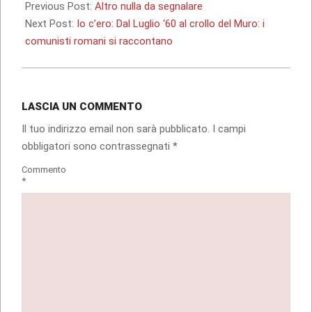
05-
Previous Post:
Altro nulla da segnalare
01
Next Post:
Io c’ero: Dal Luglio ‘60 al crollo del Muro: i
comunisti romani si raccontano
LASCIA UN COMMENTO
Il tuo indirizzo email non sarà pubblicato.
I campi
obbligatori sono contrassegnati
*
Commento
*