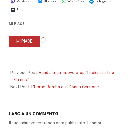
Mastodon
Bluesky
WhatsApp
Telegram
E-mail
MI PIACE:
Caricamento
MI PIACE
in
corso…
2009-
11-
Previous Post:
Banda larga, nuovo stop “I soldi alla fine
06
della crisi”
Next Post:
L’Uomo Bomba e la Donna Cannone
LASCIA UN COMMENTO
Il tuo indirizzo email non sarà pubblicato.
I campi