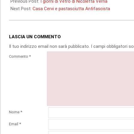
07-
Previous Post:
I giorni di Vetro di Nicoletta Verna
21
Next Post:
Casa Cervi e pastasciutta Antifascista
LASCIA UN COMMENTO
Il tuo indirizzo email non sarà pubblicato.
I campi obbligatori 
Commento
*
Nome
*
Email
*