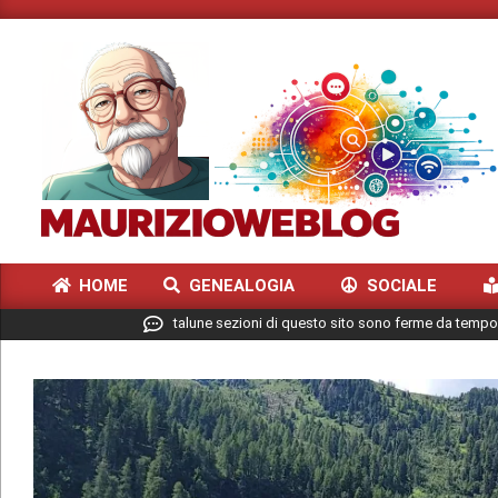
Skip
to
content
MAURIZIO
HOME
GENEALOGIA
SOCIALE
WEBLOG
Primary
talune sezioni di questo sito sono ferme da tempo
Navigation
Menu