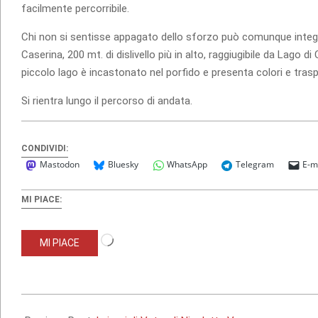
facilmente percorribile.
Chi non si sentisse appagato dello sforzo può comunque integra
Caserina, 200 mt. di dislivello più in alto, raggiugibile da Lago d
piccolo lago è incastonato nel porfido e presenta colori e tras
Si rientra lungo il percorso di andata.
CONDIVIDI:
Mastodon
Bluesky
WhatsApp
Telegram
E-m
MI PIACE:
Caricamento
MI PIACE
in
corso…
2024-