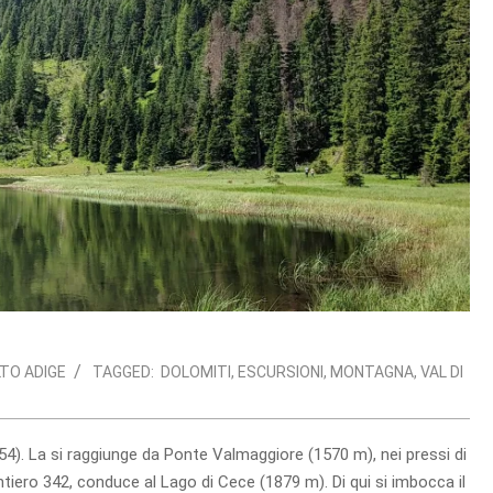
TO ADIGE
TAGGED:
DOLOMITI
,
ESCURSIONI
,
MONTAGNA
,
VAL DI
754). La si raggiunge da Ponte Valmaggiore (1570 m), nei pressi di
tiero 342, conduce al Lago di Cece (1879 m). Di qui si imbocca il