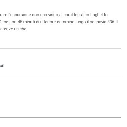
re l’escursione con una visita al caratteristico Laghetto
i Cece con 45 minuti di ulteriore cammino lungo il segnavia 336. Il
parenze uniche.
ail