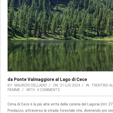
da Ponte Valmaggiore al Lago di Cece
BY:
MAURIZIO DELLADIO
ON:
21 LUG 2024
IN:
TRENTINO AL
FIEMME
WITH:
0 COMMENTS
Cima di Cece è la più alta vetta della catena del Lagorai (mt. 2
Predazzo, attraverso la strada forestale che, divenendo poi sen