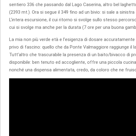
sentiero 336 che passando dal Lago Caserina, altro bel laghetto
(2393 mt.). Ora si segue il 349 fino ad un bivio: si sale a sinistr
L’intera escursione, il cui ritorno si svolge sullo stesso percor
cui si svolge ma anche per la durata (7 ore per una buona gamba),
La mia non più verde età e l’esigenza di dosare accuratamente 
privo di fascino: quello che da Ponte Valmaggiore raggiunge il 
Tutt’altro che trascurabile la presenza di un baito/bivacco di
disponibile: ben tenuto ed accogliente, offre una piccola cucina
nonché una dispensa alimentata, credo, da coloro che ne fruis