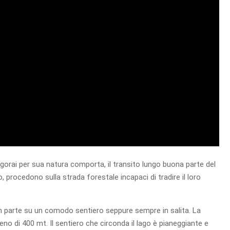
Lagorai per sua natura comporta, il transito lungo buona parte del
 procedono sulla strada forestale incapaci di tradire il loro
 in parte su un comodo sentiero seppure sempre in salita. La
eno di 400 mt. Il sentiero che circonda il lago è pianeggiante e