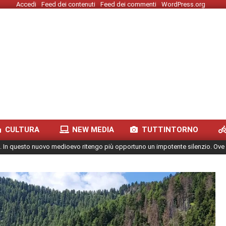
Accedi
Feed dei contenuti
Feed dei commenti
WordPress.org
CULTURA
NEW MEDIA
TUTTINTORNO
. In questo nuovo medioevo ritengo più opportuno un impotente silenzio. Ove 