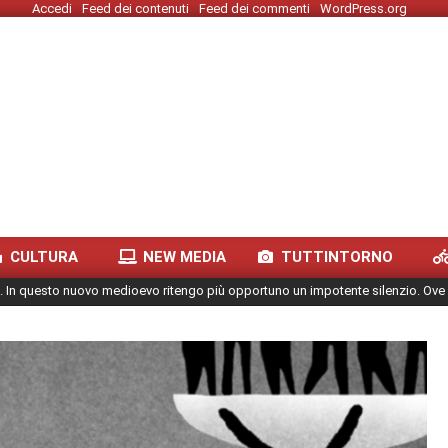
Accedi
Feed dei contenuti
Feed dei commenti
WordPress.org
CULTURA
NEW MEDIA
TUTTINTORNO
. In questo nuovo medioevo ritengo più opportuno un impotente silenzio. Ove 