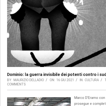
Dominio: la guerra invisibile dei potenti contro i sud
BY:
MAURIZIO DELLADIO
ON:
16 GIU 2021
IN:
CULTURA
COMMENTS
Marco D’Eramo con il
prosegue e completa 