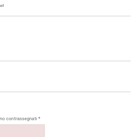
ail
sono contrassegnati
*