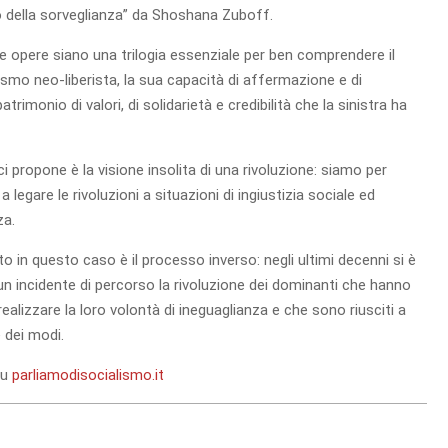
o della sorveglianza” da Shoshana Zuboff.
 opere siano una trilogia essenziale per ben comprendere il
ismo neo-liberista, la sua capacità di affermazione e di
trimonio di valori, di solidarietà e credibilità che la sinistra ha
i propone è la visione insolita di una rivoluzione: siamo per
 legare le rivoluzioni a situazioni di ingiustizia sociale ed
za.
to in questo caso è il processo inverso: negli ultimi decenni si è
n incidente di percorso la rivoluzione dei dominanti che hanno
ealizzare la loro volontà di ineguaglianza e che sono riusciti a
e dei modi.
su
parliamodisocialismo.it