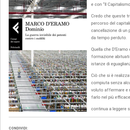
e con “Il Capitalism
Credo che queste tre
percorso del capital
cancellazione di un pa
da tempo perduto.
Quella che D’Eramo c
formazione abituati a
istanze di eguaglian
Ciò che si è realizza
compiuta senza alcu
voluto affermare e r
farlo nel più efficac
continua a leggere 
CONDIVIDI: