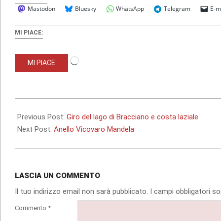
Mastodon
Bluesky
WhatsApp
Telegram
E-m
MI PIACE:
Caricamento
MI PIACE
in
corso…
2021-
06-
Previous Post:
Giro del lago di Bracciano e costa laziale
16
Next Post:
Anello Vicovaro Mandela
LASCIA UN COMMENTO
Il tuo indirizzo email non sarà pubblicato.
I campi obbligatori 
Commento
*