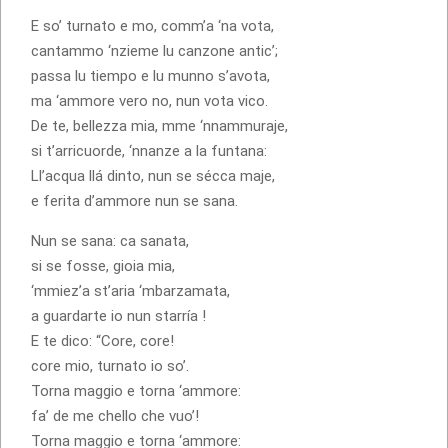
E so’ turnato e mo, comm’a ‘na vota,
cantammo ‘nzieme lu canzone antic’;
passa lu tiempo e lu munno s’avota,
ma ‘ammore vero no, nun vota vico.
De te, bellezza mia, mme ‘nnammuraje,
si t’arricuorde, ‘nnanze a la funtana:
Ll’acqua llá dinto, nun se sécca maje,
e ferita d’ammore nun se sana.
Nun se sana: ca sanata,
si se fosse, gioia mia,
‘mmiez’a st’aria ‘mbarzamata,
a guardarte io nun starría !
E te dico: “Core, core!
core mio, turnato io so’.
Torna maggio e torna ‘ammore:
fa’ de me chello che vuo’!
Torna maggio e torna ‘ammore: