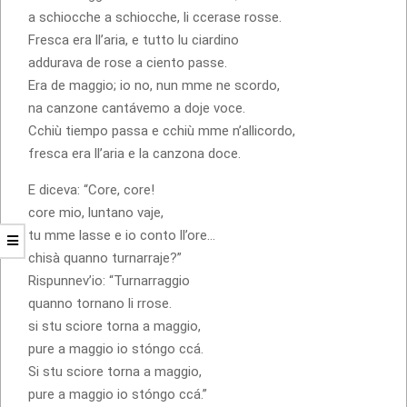
a schiocche a schiocche, li ccerase rosse.
Fresca era ll’aria, e tutto lu ciardino
addurava de rose a ciento passe.
Era de maggio; io no, nun mme ne scordo,
na canzone cantávemo a doje voce.
Cchiù tiempo passa e cchiù mme n’allicordo,
fresca era ll’aria e la canzona doce.
E diceva: “Core, core!
core mio, luntano vaje,
tu mme lasse e io conto ll’ore…
chisà quanno turnarraje?”
Rispunnev’io: “Turnarraggio
quanno tornano li rrose.
si stu sciore torna a maggio,
pure a maggio io stóngo ccá.
Si stu sciore torna a maggio,
pure a maggio io stóngo ccá.”