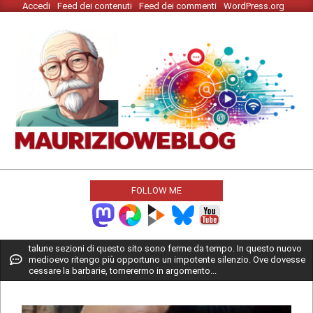
Accedi
Feed dei contenuti
Feed dei commenti
WordPress.org
Skip
to
content
MAURIZIO
WEBLOG
FOLLOW ME
Primary
talune sezioni di questo sito sono ferme da tempo. In questo nuovo
medioevo ritengo più opportuno un impotente silenzio. Ove dovesse
Navigation
cessare la barbarie, tornerermo in argomento...
Menu