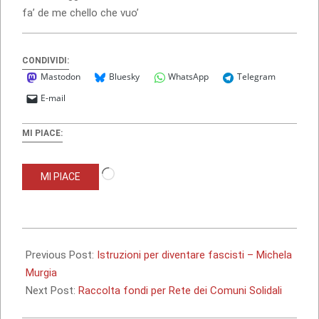
fa’ de me chello che vuo’
CONDIVIDI:
Mastodon
Bluesky
WhatsApp
Telegram
E-mail
MI PIACE:
Caricamento
MI PIACE
in
corso…
2018-
12-
Previous Post:
Istruzioni per diventare fascisti – Michela
02
Murgia
Next Post:
Raccolta fondi per Rete dei Comuni Solidali