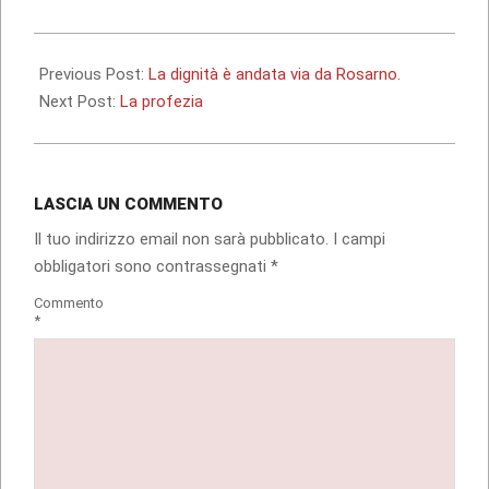
2010-
01-
Previous Post:
La dignità è andata via da Rosarno.
17
Next Post:
La profezia
LASCIA UN COMMENTO
Il tuo indirizzo email non sarà pubblicato.
I campi
obbligatori sono contrassegnati
*
Commento
*