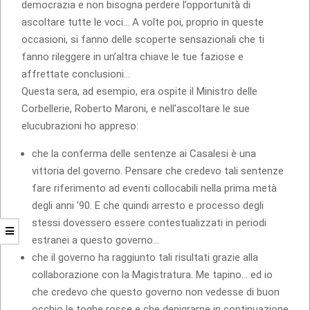
democrazia e non bisogna perdere l’opportunità di
ascoltare tutte le voci… A volte poi, proprio in queste
occasioni, si fanno delle scoperte sensazionali che ti
fanno rileggere in un’altra chiave le tue faziose e
affrettate conclusioni…
Questa sera, ad esempio, era ospite il Ministro delle
Corbellerie, Roberto Maroni, e nell’ascoltare le sue
elucubrazioni ho appreso:
che la conferma delle sentenze ai Casalesi è una
vittoria del governo. Pensare che credevo tali sentenze
fare riferimento ad eventi collocabili nella prima metà
degli anni ’90. E che quindi arresto e processo degli
stessi dovessero essere contestualizzati in periodi
estranei a questo governo…
che il governo ha raggiunto tali risultati grazie alla
collaborazione con la Magistratura. Me tapino… ed io
che credevo che questo governo non vedesse di buon
occhio le toghe rosse e che denigrarne in continuazione