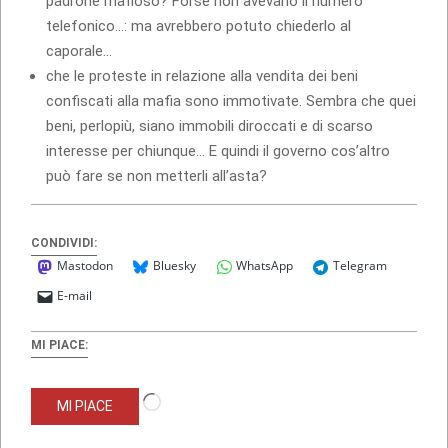
padrone mafioso? Forse non avevano il numero
telefonico…: ma avrebbero potuto chiederlo al
caporale…
che le proteste in relazione alla vendita dei beni
confiscati alla mafia sono immotivate. Sembra che quei
beni, perlopiù, siano immobili diroccati e di scarso
interesse per chiunque… E quindi il governo cos’altro
può fare se non metterli all’asta?
CONDIVIDI:
Mastodon
Bluesky
WhatsApp
Telegram
E-mail
MI PIACE:
Caricamento
MI PIACE
in
corso…