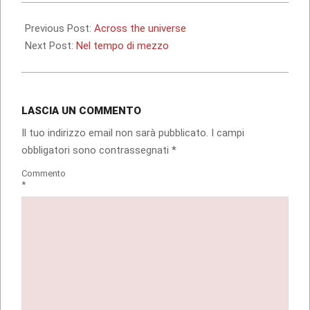
2012-
07-
Previous Post:
Across the universe
10
Next Post:
Nel tempo di mezzo
LASCIA UN COMMENTO
Il tuo indirizzo email non sarà pubblicato.
I campi
obbligatori sono contrassegnati
*
Commento
*