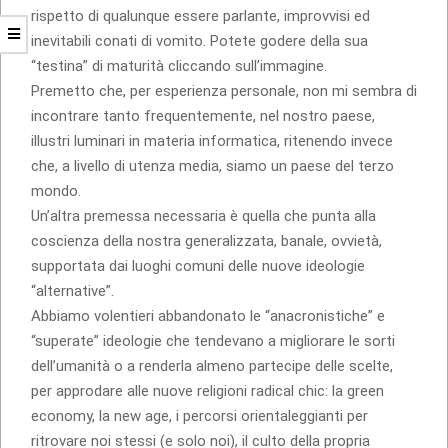
rispetto di qualunque essere parlante, improvvisi ed
inevitabili conati di vomito. Potete godere della sua
“testina” di maturità cliccando sull’immagine.
Premetto che, per esperienza personale, non mi sembra di
incontrare tanto frequentemente, nel nostro paese,
illustri luminari in materia informatica, ritenendo invece
che, a livello di utenza media, siamo un paese del terzo
mondo.
Un’altra premessa necessaria è quella che punta alla
coscienza della nostra generalizzata, banale, ovvietà,
supportata dai luoghi comuni delle nuove ideologie
“alternative”.
Abbiamo volentieri abbandonato le “anacronistiche” e
“superate” ideologie che tendevano a migliorare le sorti
dell’umanità o a renderla almeno partecipe delle scelte,
per approdare alle nuove religioni radical chic: la green
economy, la new age, i percorsi orientaleggianti per
ritrovare noi stessi (e solo noi), il culto della propria