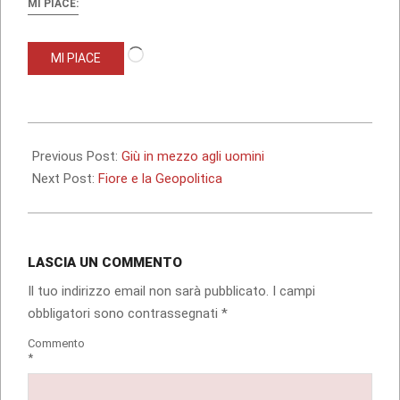
MI PIACE:
Caricamento
MI PIACE
in
corso…
2022-
01-
Previous Post:
Giù in mezzo agli uomini
18
Next Post:
Fiore e la Geopolitica
LASCIA UN COMMENTO
Il tuo indirizzo email non sarà pubblicato.
I campi
obbligatori sono contrassegnati
*
Commento
*