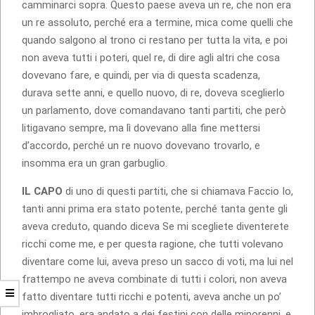
camminarci sopra. Questo paese aveva un re, che non era
un re assoluto, perché era a termine, mica come quelli che
quando salgono al trono ci restano per tutta la vita, e poi
non aveva tutti i poteri, quel re, di dire agli altri che cosa
dovevano fare, e quindi, per via di questa scadenza,
durava sette anni, e quello nuovo, di re, doveva sceglierlo
un parlamento, dove comandavano tanti partiti, che però
litigavano sempre, ma lì dovevano alla fine mettersi
d’accordo, perché un re nuovo dovevano trovarlo, e
insomma era un gran garbuglio.
IL CAPO
di uno di questi partiti, che si chiamava Faccio Io,
tanti anni prima era stato potente, perché tanta gente gli
aveva creduto, quando diceva Se mi scegliete diventerete
ricchi come me, e per questa ragione, che tutti volevano
diventare come lui, aveva preso un sacco di voti, ma lui nel
frattempo ne aveva combinate di tutti i colori, non aveva
fatto diventare tutti ricchi e potenti, aveva anche un po’
imbrogliato, era andato a dei festini con delle minorenni, e