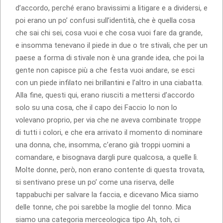
d’accordo, perché erano bravissimi a litigare e a dividersi, e
poi erano un po’ confusi sull’identità, che è quella cosa
che sai chi sei, cosa vuoi e che cosa vuoi fare da grande,
e insomma tenevano il piede in due o tre stivali, che per un
paese a forma di stivale non è una grande idea, che poi la
gente non capisce più a che festa vuoi andare, se esci
con un piede infilato nei brillantini e l’altro in una ciabatta.
Alla fine, questi qui, erano riusciti a mettersi d’accordo
solo su una cosa, che il capo dei Faccio Io non lo
volevano proprio, per via che ne aveva combinate troppe
di tutti i colori, e che era arrivato il momento di nominare
una donna, che, insomma, c’erano già troppi uomini a
comandare, e bisognava dargli pure qualcosa, a quelle lì.
Molte donne, però, non erano contente di questa trovata,
si sentivano prese un po’ come una riserva, delle
tappabuchi per salvare la faccia, e dicevano Mica siamo
delle tonne, che poi sarebbe la moglie del tonno. Mica
siamo una categoria merceologica tipo Ah, toh, ci