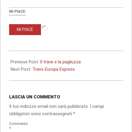
MI PIACE:
Caricamento
MI PIACE
in
corso…
2012-
12-
Previous Post:
Il trave e la pagliuzza
22
Next Post:
Trans Europa Express
LASCIA UN COMMENTO
Il tuo indirizzo email non sarà pubblicato.
I campi
obbligatori sono contrassegnati
*
Commento
*