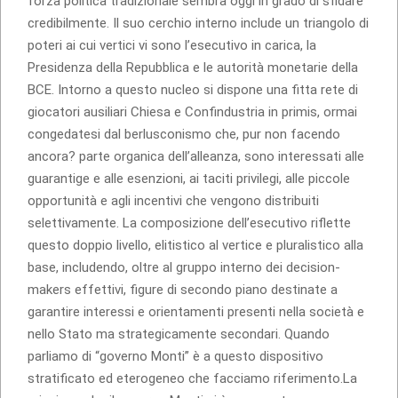
forza politica tradizionale sembra oggi in grado di sfidare
credibilmente. Il suo cerchio interno include un triangolo di
poteri ai cui vertici vi sono l’esecutivo in carica, la
Presidenza della Repubblica e le autorità monetarie della
BCE. Intorno a questo nucleo si dispone una fitta rete di
giocatori ausiliari Chiesa e Confindustria in primis, ormai
congedatesi dal berlusconismo che, pur non facendo
ancora? parte organica dell’alleanza, sono interessati alle
guarantige e alle esenzioni, ai taciti privilegi, alle piccole
opportunità e agli incentivi che vengono distribuiti
selettivamente. La composizione dell’esecutivo riflette
questo doppio livello, elitistico al vertice e pluralistico alla
base, includendo, oltre al gruppo interno dei decision-
makers effettivi, figure di secondo piano destinate a
garantire interessi e orientamenti presenti nella società e
nello Stato ma strategicamente secondari. Quando
parliamo di “governo Monti” è a questo dispositivo
stratificato ed eterogeneo che facciamo riferimento.La