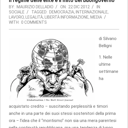
Il regime delle élite e il mito del buongoverno
BY:
MAURIZIO DELLADIO
ON:
22 DIC 2012
IN:
SOCIALE
TAGGED:
DEMOCRAZIA
,
INTERNAZIONALE
,
LAVORO
,
LEGALITÀ
,
LIBERTÀ INFORMAZIONE
,
MEDIA
WITH:
0 COMMENTS
di Silvano
Belligni
1. Nelle
ultime
settimane
ha
acquistato credito – suscitando perplessità e timori
anche in una parte dei suoi stessi sostenitori della prima
ora – l’idea che il “montismo” non sia una mera parentesi
nella continuità repubblicana, ma una tendenza di lungo