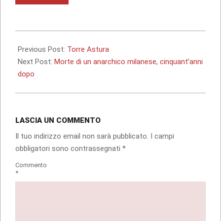
in
corso…
2019-
07-
Previous Post:
Torre Astura
09
Next Post:
Morte di un anarchico milanese, cinquant’anni
dopo
LASCIA UN COMMENTO
Il tuo indirizzo email non sarà pubblicato.
I campi
obbligatori sono contrassegnati
*
Commento
*