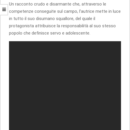
Un racconto crudo e disarmante che, attraverso le
competenze conseguite sul campo, l’autrice mette in luce
in tutto il suo disumano squallore, del quale il
protagonista attribuisce la responsabilità al suo stesso
popolo che definisce servo e adolescente.