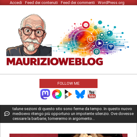
Accedi
Feed dei contenuti
Feed dei commenti
WordPress.org
Skip
to
content
MAURIZIO
WEBLOG
FOLLOW ME
Primary
talune sezioni di questo sito sono ferme da tempo. In questo nuovo
medioevo ritengo più opportuno un impotente silenzio. Ove dovesse
Navigation
cessare la barbarie, tornerermo in argomento...
Menu