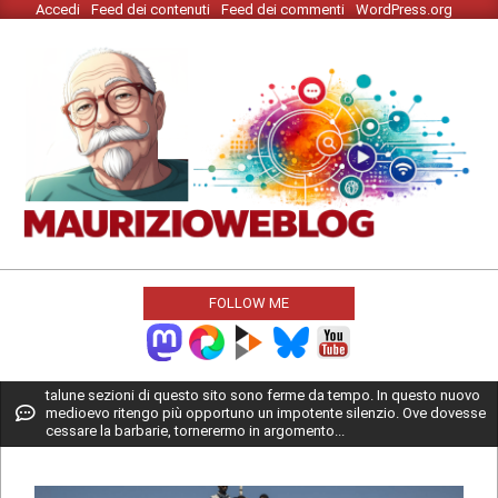
Accedi
Feed dei contenuti
Feed dei commenti
WordPress.org
Skip
to
content
MAURIZIO
WEBLOG
FOLLOW ME
Primary
talune sezioni di questo sito sono ferme da tempo. In questo nuovo
medioevo ritengo più opportuno un impotente silenzio. Ove dovesse
Navigation
cessare la barbarie, tornerermo in argomento...
Menu