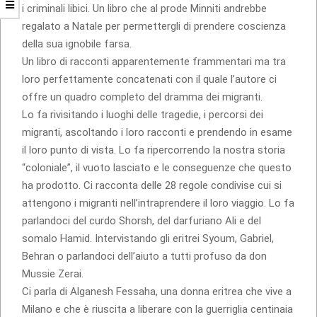
i criminali libici. Un libro che al prode Minniti andrebbe
regalato a Natale per permettergli di prendere coscienza
della sua ignobile farsa.
Un libro di racconti apparentemente frammentari ma tra
loro perfettamente concatenati con il quale l’autore ci
offre un quadro completo del dramma dei migranti.
Lo fa rivisitando i luoghi delle tragedie, i percorsi dei
migranti, ascoltando i loro racconti e prendendo in esame
il loro punto di vista. Lo fa ripercorrendo la nostra storia
“coloniale”, il vuoto lasciato e le conseguenze che questo
ha prodotto. Ci racconta delle 28 regole condivise cui si
attengono i migranti nell’intraprendere il loro viaggio. Lo fa
parlandoci del curdo Shorsh, del darfuriano Ali e del
somalo Hamid. Intervistando gli eritrei Syoum, Gabriel,
Behran o parlandoci dell’aiuto a tutti profuso da don
Mussie Zerai.
Ci parla di Alganesh Fessaha, una donna eritrea che vive a
Milano e che è riuscita a liberare con la guerriglia centinaia