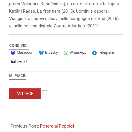
premi Volponi e Kapuściński), da cui è stata tratta l’opera
Katër i Radës, La frontiera (2015), Uomini e caporali.
Viaggio tra i nuovi schiavi nelle campagne del Sud (2016)
e, nella collana digitale Zoom, Adriatico (2011).
CONDIVIDI:
Mastodon
Bluesky
WhatsApp
Telegram
E-mail
MI PIACE:
Caricamento
MI PIACE
in
corso…
2017-
12-
Previous Post:
Potere al Popolo!