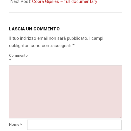
14
Next Post:
Cobra Gipsies – full documentary
LASCIA UN COMMENTO
Il tuo indirizzo email non sarà pubblicato.
I campi
obbligatori sono contrassegnati
*
Commento
*
Nome
*