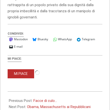
rattrappita di un popolo privato della sua dignità dalla
propria imbecillità e dalla tracotanza di un manipolo di
ignobili governanti.
CONDIVIDI:
Mastodon
Bluesky
WhatsApp
Telegram
E-mail
MI PIACE:
Caricamento
MI PIACE
in
corso…
2010-
01-
Previous Post:
Facce di culo…
19
Next Post:
Obama, Massachusetts ai Repubblicani