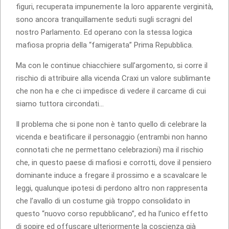
figuri, recuperata impunemente la loro apparente verginità,
sono ancora tranquillamente seduti sugli scragni del
nostro Parlamento. Ed operano con la stessa logica
mafiosa propria della “famigerata” Prima Repubblica.
Ma con le continue chiacchiere sull’argomento, si corre il
rischio di attribuire alla vicenda Craxi un valore sublimante
che non ha e che ci impedisce di vedere il carcame di cui
siamo tuttora circondati…
Il problema che si pone non è tanto quello di celebrare la
vicenda e beatificare il personaggio (entrambi non hanno
connotati che ne permettano celebrazioni) ma il rischio
che, in questo paese di mafiosi e corrotti, dove il pensiero
dominante induce a fregare il prossimo e a scavalcare le
leggi, qualunque ipotesi di perdono altro non rappresenta
che l’avallo di un costume già troppo consolidato in
questo “nuovo corso repubblicano”, ed ha l’unico effetto
di sopire ed offuscare ulteriormente la coscienza già