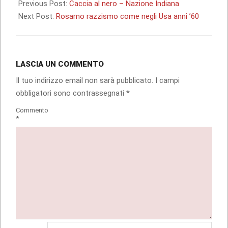
01-
Previous Post:
Caccia al nero – Nazione Indiana
09
Next Post:
Rosarno razzismo come negli Usa anni ’60
LASCIA UN COMMENTO
Il tuo indirizzo email non sarà pubblicato.
I campi
obbligatori sono contrassegnati
*
Commento
*