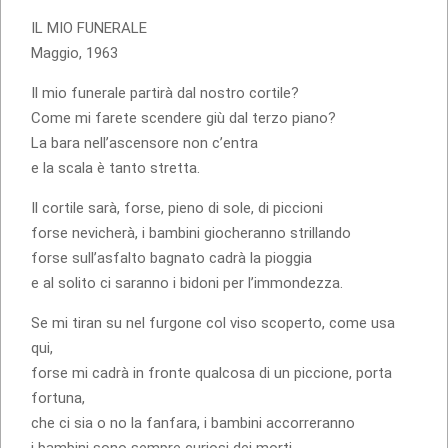
IL MIO FUNERALE
Maggio, 1963
Il mio funerale partirà dal nostro cortile?
Come mi farete scendere giù dal terzo piano?
La bara nell’ascensore non c’entra
e la scala è tanto stretta.
Il cortile sarà, forse, pieno di sole, di piccioni
forse nevicherà, i bambini giocheranno strillando
forse sull’asfalto bagnato cadrà la pioggia
e al solito ci saranno i bidoni per l’immondezza.
Se mi tiran su nel furgone col viso scoperto, come usa
qui,
forse mi cadrà in fronte qualcosa di un piccione, porta
fortuna,
che ci sia o no la fanfara, i bambini accorreranno
i bambini sono sempre curiosi dei morti.