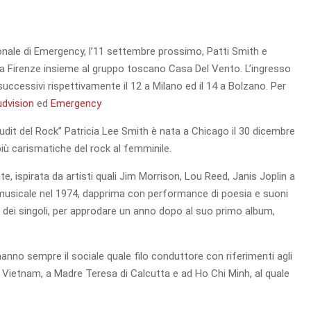
nale di Emergency, l’11 settembre prossimo, Patti Smith e
a Firenze insieme al gruppo toscano Casa Del Vento. L’ingresso
i successivi rispettivamente il 12 a Milano ed il 14 a Bolzano. Per
dvision
ed
Emergency
it del Rock” Patricia Lee Smith è nata a Chicago il 30 dicembre
più carismatiche del rock al femminile.
e, ispirata da artisti quali Jim Morrison, Lou Reed, Janis Joplin a
o musicale nel 1974, dapprima con performance di poesia e suoni
dei singoli, per approdare un anno dopo al suo primo album,
hanno sempre il sociale quale filo conduttore con riferimenti agli
al Vietnam, a Madre Teresa di Calcutta e ad Ho Chi Minh, al quale