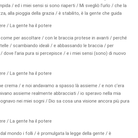
ida / ed i miei sensi si sono riaperti / Mi svegliò l’urlo / che la
za, alla pioggia della grazia / è stabilito, è la gente che guida
ere / La gente ha il potere
i come per ascoltare / con le braccia protese in avanti / perché
 stelle / scambiando ideali / e abbassando le braccia / per
/ dove l’aria pura si percepisce / e i miei sensi (sono) di nuovo
ere / La gente ha il potere
me crema / e noi andavamo a spasso là assieme / e non c’era
 dormivano assieme realmente abbracciati / io speravo nella mia
 sognavo nei miei sogni / Dio sa cosa una visione ancora più pura
ere / La gente ha il potere
 dal mondo i folli / è promulgata la legge della gente / è