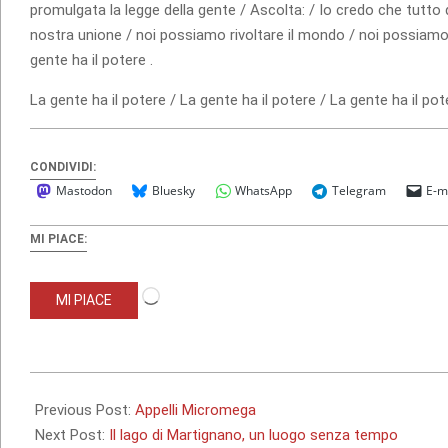
promulgata la legge della gente / Ascolta: / Io credo che tutto 
nostra unione / noi possiamo rivoltare il mondo / noi possiamo da
gente ha il potere .
La gente ha il potere / La gente ha il potere / La gente ha il pot
CONDIVIDI:
Mastodon
Bluesky
WhatsApp
Telegram
E-m
MI PIACE:
Caricamento
MI PIACE
in
corso…
2010-
08-
Previous Post:
Appelli Micromega
25
Next Post:
Il lago di Martignano, un luogo senza tempo