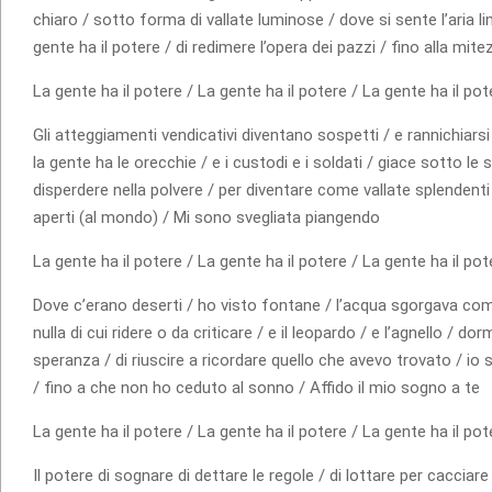
chiaro / sotto forma di vallate luminose / dove si sente l’aria limp
gente ha il potere / di redimere l’opera dei pazzi / fino alla mitez
La gente ha il potere / La gente ha il potere / La gente ha il pot
Gli atteggiamenti vendicativi diventano sospetti / e rannichiars
la gente ha le orecchie / e i custodi e i soldati / giace sotto le
disperdere nella polvere / per diventare come vallate splendenti 
aperti (al mondo) / Mi sono svegliata piangendo
La gente ha il potere / La gente ha il potere / La gente ha il pot
Dove c’erano deserti / ho visto fontane / l’acqua sgorgava co
nulla di cui ridere o da criticare / e il leopardo / e l’agnello /
speranza / di riuscire a ricordare quello che avevo trovato / io
/ fino a che non ho ceduto al sonno / Affido il mio sogno a te
La gente ha il potere / La gente ha il potere / La gente ha il pot
Il potere di sognare di dettare le regole / di lottare per cacciare