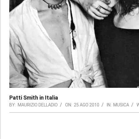
Patti Smith in Italia
BY:
MAURIZIO DELLADIO
ON:
25 AGO 2010
IN:
MUSICA
W