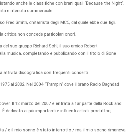
stando anche le classifiche con brani quali “Because the Night”,
mata e ritenuta commerciale.
posò Fred Smith, chitarrista degli MC5, dal quale ebbe due figli.
a critica non concede particolari onori.
ista del suo gruppo Richard Sohl, il suo amico Robert
 alla musica, completando e pubblicando con il titolo di Gone
a attività discografica con frequenti concerti.
 1975 al 2002. Nel 2004 “Trampin” dove il brano Radio Baghdad
 cover. Il 12 marzo del 2007 è entrata a far parte della Rock and
 dedicato ai più importanti e influenti artisti, produttori,
tta / e il mio sonno è stato interrotto / ma il mio sogno rimaneva