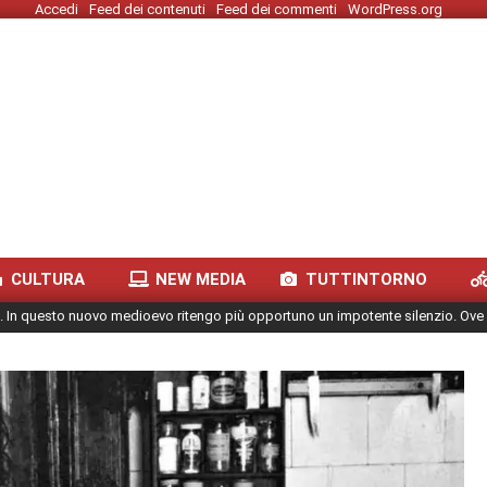
Accedi
Feed dei contenuti
Feed dei commenti
WordPress.org
CULTURA
NEW MEDIA
TUTTINTORNO
. In questo nuovo medioevo ritengo più opportuno un impotente silenzio. Ove 