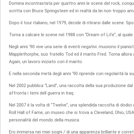
Domina incontrastata per quattro anni le scene del rock, conqui
scritta con Bruce Springsteen ed in realtà da lei non troppo a
Dopo il tour italiano, nel 1979, decide di ritirarsi dalle scene. S
Torna a calcare le scene nel 1988 con “Dream of Life”, al quale l
Negli anni ’90 vive una serie di eventi negativi: muoiono il pian
Mapplethorphe, suo fratello Tod ed il marito Fred. Torna allora
Again, un lavoro iniziato con il marito.
E nella seconda metà degli anni ’90 riprende con regolarità la su
Nel 2002 pubblica “Land”, una raccolta della sua produzione dal
affronta i temi dell guerra in Iraq.
Nel 2007 è la volta di “Twelve”, una splendida raccolta di dodici
Roll Hall of Fame, un museo che si trova a Cleveland, Ohio, USA. È
personalità del mondo della musica.
Ero immersa nei miei sogni / di una apparenza brillante e corre