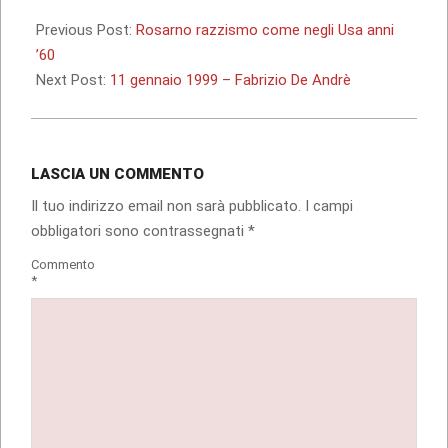
2010-
01-
Previous Post:
Rosarno razzismo come negli Usa anni
10
’60
Next Post:
11 gennaio 1999 – Fabrizio De Andrè
LASCIA UN COMMENTO
Il tuo indirizzo email non sarà pubblicato.
I campi
obbligatori sono contrassegnati
*
Commento
*