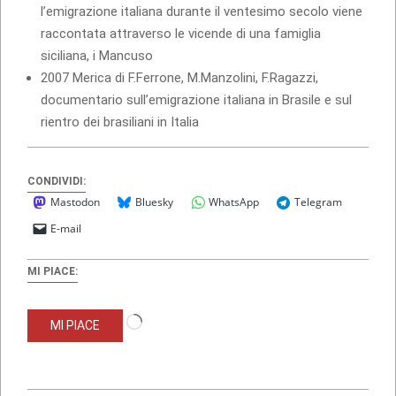
l’emigrazione italiana durante il ventesimo secolo viene
raccontata attraverso le vicende di una famiglia
siciliana, i Mancuso
2007 Merica di F.Ferrone, M.Manzolini, F.Ragazzi,
documentario sull’emigrazione italiana in Brasile e sul
rientro dei brasiliani in Italia
CONDIVIDI:
Mastodon
Bluesky
WhatsApp
Telegram
E-mail
MI PIACE:
Caricamento
MI PIACE
in
corso…