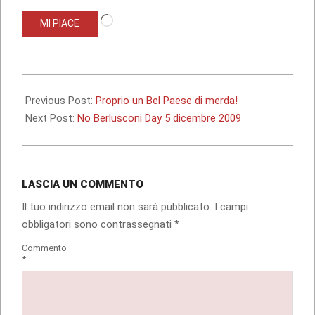
Caricamento
MI PIACE
in
corso…
2009-
12-
Previous Post:
Proprio un Bel Paese di merda!
04
Next Post:
No Berlusconi Day 5 dicembre 2009
LASCIA UN COMMENTO
Il tuo indirizzo email non sarà pubblicato.
I campi
obbligatori sono contrassegnati
*
Commento
*