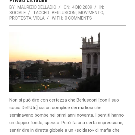
Privati cittadini
BY:
MAURIZIO DELLADIO
ON:
4 DIC 2009
IN:
SOCIALE
TAGGED:
BERLUSCONI
,
MOVIMENTO
,
PROTESTA
,
VIOLA
WITH:
0 COMMENTS
Non si può dire con certezza che Berlusconi [con il suo
socio Dell’Utri] sia un complice dei mafiosi che
seminavano bombe nei primi anni novanta. I pentiti hanno
un doppio fondo, spesso. Però fa una certa impressione,
sentir dire in diretta globale a un «soldato» di mafia che