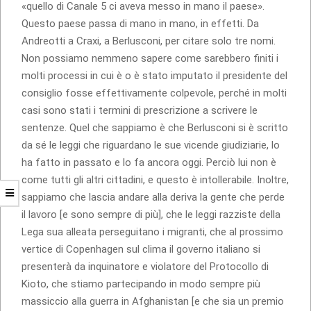
«quello di Canale 5 ci aveva messo in mano il paese».
Questo paese passa di mano in mano, in effetti. Da
Andreotti a Craxi, a Berlusconi, per citare solo tre nomi.
Non possiamo nemmeno sapere come sarebbero finiti i
molti processi in cui è o è stato imputato il presidente del
consiglio fosse effettivamente colpevole, perché in molti
casi sono stati i termini di prescrizione a scrivere le
sentenze. Quel che sappiamo è che Berlusconi si è scritto
da sé le leggi che riguardano le sue vicende giudiziarie, lo
ha fatto in passato e lo fa ancora oggi. Perciò lui non è
come tutti gli altri cittadini, e questo è intollerabile. Inoltre,
sappiamo che lascia andare alla deriva la gente che perde
il lavoro [e sono sempre di più], che le leggi razziste della
Lega sua alleata perseguitano i migranti, che al prossimo
vertice di Copenhagen sul clima il governo italiano si
presenterà da inquinatore e violatore del Protocollo di
Kioto, che stiamo partecipando in modo sempre più
massiccio alla guerra in Afghanistan [e che sia un premio