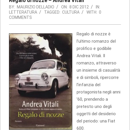
Regalo di nozze – Andrea Vitali
BY:
MAURIZIO DELLADIO
ON:
8 DIC 2012
IN:
LETTERATURA
TAGGED:
CULTURA
WITH:
0
COMMENTS
Regalo di nozze è
l’ultimo romanzo del
prolifico e godibile
Andrea Vitali. Il
romanzo, attraverso
un insieme di casualità
e di simboli, ripercorre
l’infanzia del
protagonista negli anni
’60, prendendo a
pretesto uno degli
oggetti del desiderio
del periodo: una Fiat
600.