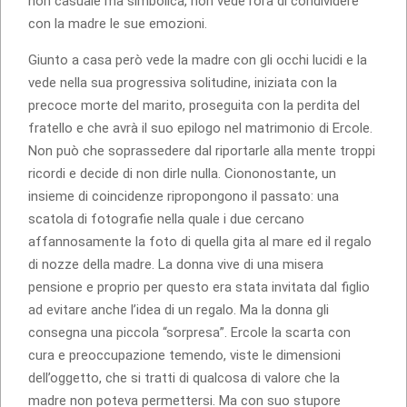
non casuale ma simbolica, non vede l’ora di condividere
con la madre le sue emozioni.
Giunto a casa però vede la madre con gli occhi lucidi e la
vede nella sua progressiva solitudine, iniziata con la
precoce morte del marito, proseguita con la perdita del
fratello e che avrà il suo epilogo nel matrimonio di Ercole.
Non può che soprassedere dal riportarle alla mente troppi
ricordi e decide di non dirle nulla. Ciononostante, un
insieme di coincidenze ripropongono il passato: una
scatola di fotografie nella quale i due cercano
affannosamente la foto di quella gita al mare ed il regalo
di nozze della madre. La donna vive di una misera
pensione e proprio per questo era stata invitata dal figlio
ad evitare anche l’idea di un regalo. Ma la donna gli
consegna una piccola “sorpresa”. Ercole la scarta con
cura e preoccupazione temendo, viste le dimensioni
dell’oggetto, che si tratti di qualcosa di valore che la
madre non poteva permettersi. Ma con suo stupore