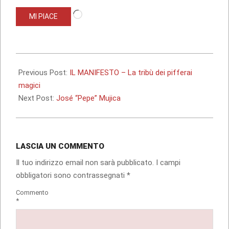
Caricamento
MI PIACE
in
corso…
2012-
12-
Previous Post:
IL MANIFESTO – La tribù dei pifferai
08
magici
Next Post:
José “Pepe” Mujica
LASCIA UN COMMENTO
Il tuo indirizzo email non sarà pubblicato.
I campi
obbligatori sono contrassegnati
*
Commento
*