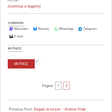
(continua a leggere)
CONDIVIDI:
Mastodon
Bluesky
WhatsApp
Telegram
E-mail
MI PIACE:
Caricamento
MI PIACE
in
corso…
Pagine:
1
2
2012-
12-
Previous Post:
Regalo di nozze – Andrea Vitali