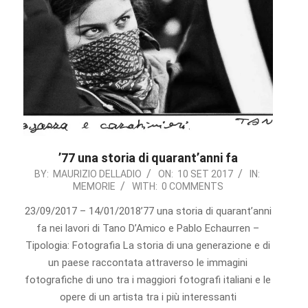
’77 una storia di quarant’anni fa
2017-
BY:
MAURIZIO DELLADIO
ON:
10 SET 2017
IN:
MEMORIE
WITH:
0 COMMENTS
09-
10
23/09/2017 – 14/01/2018’77 una storia di quarant’anni
fa nei lavori di Tano D’Amico e Pablo Echaurren –
Tipologia: Fotografia La storia di una generazione e di
un paese raccontata attraverso le immagini
fotografiche di uno tra i maggiori fotografi italiani e le
opere di un artista tra i più interessanti