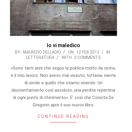
Io vi maledico
2013-
BY:
MAURIZIO DELLADIO
ON:
12 FEB 2013
IN:
LETTERATURA
WITH:
0 COMMENTS
02-
12
«Sono tanti anni che seguo la politica molto da vicino,
è il mio lavoro. Non avevo mai vissuto, tuttavia, niente
di simile a quello che stiamo vivendo. Un
disorientamento così assoluto, una perdita repentina
di ogni punto di riferimento». E’ così che Concita De
Gregorio apre il suo nuovo libro.
CONTINUE READING