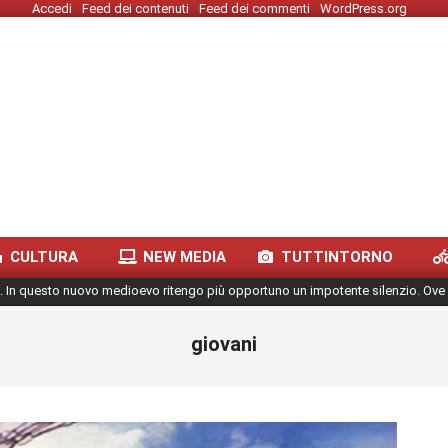
Accedi
Feed dei contenuti
Feed dei commenti
WordPress.org
CULTURA
NEW MEDIA
TUTTINTORNO
. In questo nuovo medioevo ritengo più opportuno un impotente silenzio. Ove 
giovani