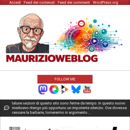
Accedi
Feed dei contenuti
Feed dei commenti
WordPress.org
Skip
to
content
MAURIZIO
WEBLOG
FOLLOW ME
Primary
talune sezioni di questo sito sono ferme da tempo. In questo nuovo
medioevo ritengo più opportuno un impotente silenzio. Ove dovesse
Navigation
cessare la barbarie, tornerermo in argomento...
Menu