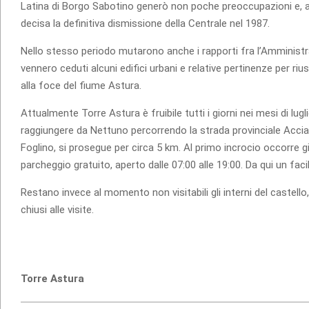
Latina di Borgo Sabotino generò non poche preoccupazioni e, an
decisa la definitiva dismissione della Centrale nel 1987.
Nello stesso periodo mutarono anche i rapporti fra l’Amministraz
vennero ceduti alcuni edifici urbani e relative pertinenze per riusi 
alla foce del fiume Astura.
Attualmente Torre Astura è fruibile tutti i giorni nei mesi di lug
raggiungere da Nettuno percorrendo la strada provinciale Accia
Foglino, si prosegue per circa 5 km. Al primo incrocio occorre g
parcheggio gratuito, aperto dalle 07:00 alle 19:00. Da qui un fac
Restano invece al momento non visitabili gli interni del castello, 
chiusi alle visite.
Torre Astura