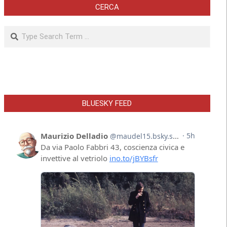
CERCA
Search
BLUESKY FEED