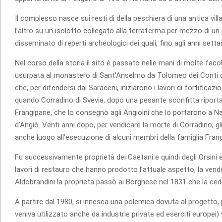
Il complesso nasce sui resti di della peschiera di una antica vill
l’altro su un isolotto collegato alla terraferma per mezzo di un 
disseminato di reperti archeologici dei quali, fino agli anni set
Nel corso della storia il sito è passato nelle mani di molte fac
usurpata al monastero di Sant’Anselmo da Tolomeo dei Conti di
che, per difendersi dai Saraceni, iniziarono i lavori di fortificaz
quando Corradino di Svevia, dopo una pesante sconfitta riporta
Frangipane, che lo consegnò agli Angioini che lo portarono a Na
d’Angiò. Venti anni dopo, per vendicare la morte di Corradino, g
anche luogo all’esecuzione di alcuni membri della famiglia Fran
Fu successivamente proprietà dei Caetani e quindi degli Orsini e
lavori di restauro che hanno prodotto l’attuale aspetto, la vende
Aldobrandini la proprieta passò ai Borghese nel 1831 che la ce
A partire dal 1980, si innesca una polemica dovuta al progetto,
veniva utilizzato anche da industrie private ed eserciti europei) 