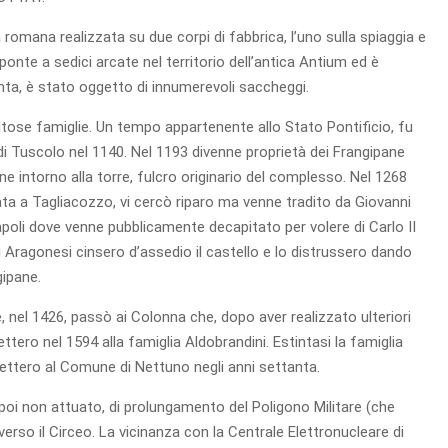
a romana realizzata su due corpi di fabbrica, l’uno sulla spiaggia e
ponte a sedici arcate nel territorio dell’antica Antium ed è
tanta, è stato oggetto di innumerevoli saccheggi.
oltose famiglie. Un tempo appartenente allo Stato Pontificio, fu
 Tuscolo nel 1140. Nel 1193 divenne proprietà dei Frangipane
ione intorno alla torre, fulcro originario del complesso. Nel 1268
ta a Tagliacozzo, vi cercò riparo ma venne tradito da Giovanni
poli dove venne pubblicamente decapitato per volere di Carlo II
li Aragonesi cinsero d’assedio il castello e lo distrussero dando
gipane.
, nel 1426, passò ai Colonna che, dopo aver realizzato ulteriori
ttero nel 1594 alla famiglia Aldobrandini. Estintasi la famiglia
dettero al Comune di Nettuno negli anni settanta.
 poi non attuato, di prolungamento del Poligono Militare (che
verso il Circeo. La vicinanza con la Centrale Elettronucleare di