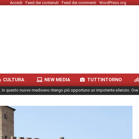
Accedi
Feed dei contenuti
Feed dei commenti
WordPress.org
CULTURA
NEW MEDIA
TUTTINTORNO
. In questo nuovo medioevo ritengo più opportuno un impotente silenzio. Ove 