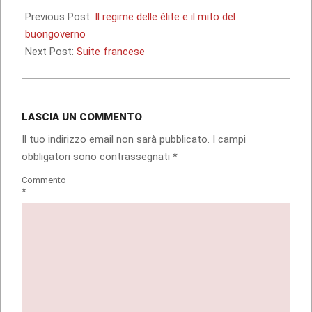
01-
Previous Post:
Il regime delle élite e il mito del
08
buongoverno
Next Post:
Suite francese
LASCIA UN COMMENTO
Il tuo indirizzo email non sarà pubblicato.
I campi
obbligatori sono contrassegnati
*
Commento
*