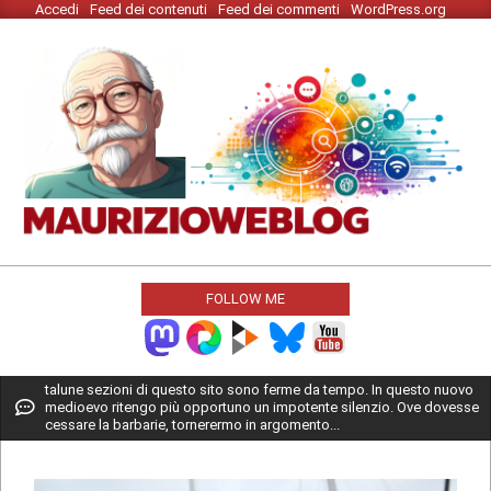
Accedi
Feed dei contenuti
Feed dei commenti
WordPress.org
Skip
to
content
MAURIZIO
WEBLOG
FOLLOW ME
Primary
talune sezioni di questo sito sono ferme da tempo. In questo nuovo
medioevo ritengo più opportuno un impotente silenzio. Ove dovesse
Navigation
cessare la barbarie, tornerermo in argomento...
Menu