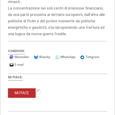
rimasti.
La concentrazione nei soli centri di interesse finanziario,
da una parte prossima ai dettami europeisti, dall’altra alle
politiche di Putin e del potere riveniente da politiche
energetiche e gasdotti, sta riproponendo una frattura ed
una logica da nuova guerra fredda.
CONDIVIDI:
Mastodon
Bluesky
WhatsApp
Telegram
E-mail
MI PIACE:
Caricamento
MI PIACE
in
corso…
2013-