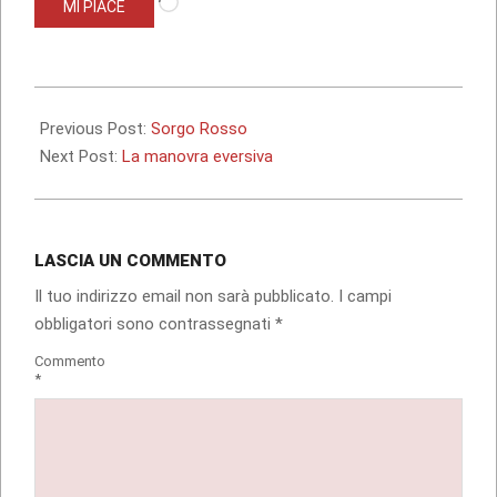
MI PIACE
in
corso…
2013-
05-
Previous Post:
Sorgo Rosso
29
Next Post:
La manovra eversiva
LASCIA UN COMMENTO
Il tuo indirizzo email non sarà pubblicato.
I campi
obbligatori sono contrassegnati
*
Commento
*