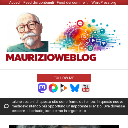
Accedi
Feed dei contenuti
Feed dei commenti
WordPress.org
Skip
to
content
MAURIZIO
WEBLOG
FOLLOW ME
Primary
talune sezioni di questo sito sono ferme da tempo. In questo nuovo
medioevo ritengo più opportuno un impotente silenzio. Ove dovesse
Navigation
cessare la barbarie, tornerermo in argomento...
Menu