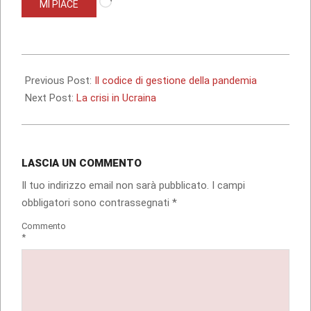
MI PIACE
in
corso…
2022-
03-
Previous Post:
Il codice di gestione della pandemia
02
Next Post:
La crisi in Ucraina
LASCIA UN COMMENTO
Il tuo indirizzo email non sarà pubblicato.
I campi
obbligatori sono contrassegnati
*
Commento
*