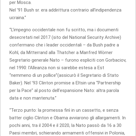
per Mosca.
Nel ’91 Bush sr. era addirittura contrario all’indipendenza
ucraina.”
“L’impegno occidentale non fu scritto, ma i documenti
desecretati nel 2017 (sito del National Security Archive)
confermano che i leader occidentali – da Bush padre a
Kohl, da Mitterrand alla Thatcher a Manfred Wörner
Segretario generale Nato – furono espliciti con Gorbaciov,
nel 1990: l’Alleanza non si sarebbe estesa a Est
“nemmeno di un pollice”(assicurò il Segretario di Stato
Baker). Nel ’93 Clinton promise a Eltsin una “Partnership
per la Pace” al posto dell’espansione Nato: altra parola
data e non mantenuta.”
“Terzo punto: la promessa finì in un cassetto, e senza
batter ciglio Clinton e Obama avviarono gli allargamenti. In
pochi anni, tra il 2004 e il 2020, la Nato passò da 16 a 30
Paesi membri, schierando armamenti offensivi in Polonia,