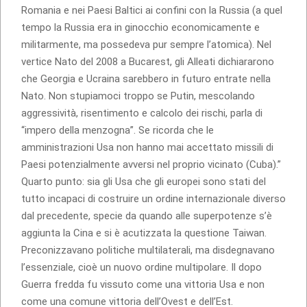
Romania e nei Paesi Baltici ai confini con la Russia (a quel
tempo la Russia era in ginocchio economicamente e
militarmente, ma possedeva pur sempre l’atomica). Nel
vertice Nato del 2008 a Bucarest, gli Alleati dichiararono
che Georgia e Ucraina sarebbero in futuro entrate nella
Nato. Non stupiamoci troppo se Putin, mescolando
aggressività, risentimento e calcolo dei rischi, parla di
“impero della menzogna”. Se ricorda che le
amministrazioni Usa non hanno mai accettato missili di
Paesi potenzialmente avversi nel proprio vicinato (Cuba).”
Quarto punto: sia gli Usa che gli europei sono stati del
tutto incapaci di costruire un ordine internazionale diverso
dal precedente, specie da quando alle superpotenze s’è
aggiunta la Cina e si è acutizzata la questione Taiwan.
Preconizzavano politiche multilaterali, ma disdegnavano
l’essenziale, cioè un nuovo ordine multipolare. Il dopo
Guerra fredda fu vissuto come una vittoria Usa e non
come una comune vittoria dell’Ovest e dell’Est.