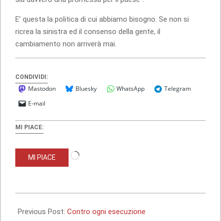
E’ questa la politica di cui abbiamo bisogno. Se non si
ricrea la sinistra ed il consenso della gente, il
cambiamento non arriverà mai.
CONDIVIDI:
Mastodon
Bluesky
WhatsApp
Telegram
E-mail
MI PIACE:
Caricamento
MI PIACE
in
corso…
2010-
10-
Previous Post:
Contro ogni esecuzione