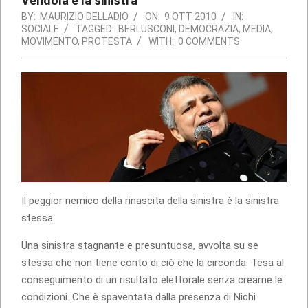
Vendola e la sinistra
BY:
MAURIZIO DELLADIO
ON:
9 OTT 2010
IN:
SOCIALE
TAGGED:
BERLUSCONI
,
DEMOCRAZIA
,
MEDIA
,
MOVIMENTO
,
PROTESTA
WITH:
0 COMMENTS
Il peggior nemico della rinascita della sinistra è la sinistra
stessa.
Una sinistra stagnante e presuntuosa, avvolta su se
stessa che non tiene conto di ciò che la circonda. Tesa al
conseguimento di un risultato elettorale senza crearne le
condizioni. Che è spaventata dalla presenza di Nichi