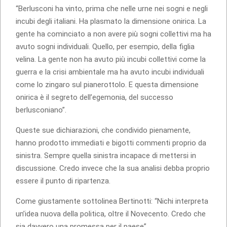
“Berlusconi ha vinto, prima che nelle urne nei sogni e negli
incubi degli italiani. Ha plasmato la dimensione onirica. La
gente ha cominciato a non avere più sogni collettivi ma ha
avuto sogni individuali. Quello, per esempio, della figlia
velina. La gente non ha avuto più incubi collettivi come la
guerra e la crisi ambientale ma ha avuto incubi individuali
come lo zingaro sul pianerottolo. E questa dimensione
onirica è il segreto dell’egemonia, del successo
berlusconiano”.
Queste sue dichiarazioni, che condivido pienamente,
hanno prodotto immediati e bigotti commenti proprio da
sinistra. Sempre quella sinistra incapace di mettersi in
discussione. Credo invece che la sua analisi debba proprio
essere il punto di ripartenza.
Come giustamente sottolinea Bertinotti: “Nichi interpreta
un’idea nuova della politica, oltre il Novecento. Credo che
sia davvero una promessa per il paese”.