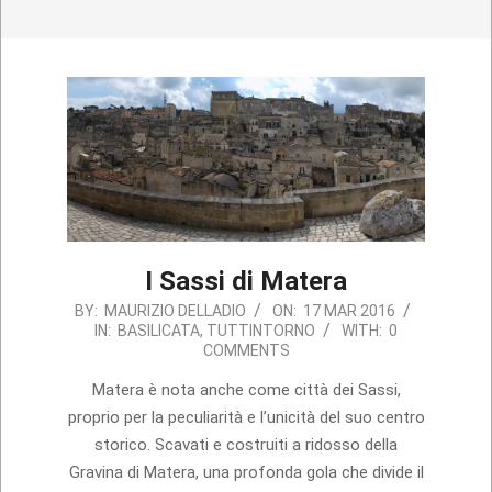
I Sassi di Matera
2016-
BY:
MAURIZIO DELLADIO
ON:
17 MAR 2016
IN:
BASILICATA
,
TUTTINTORNO
WITH:
0
03-
COMMENTS
17
Matera è nota anche come città dei Sassi,
proprio per la peculiarità e l’unicità del suo centro
storico. Scavati e costruiti a ridosso della
Gravina di Matera, una profonda gola che divide il