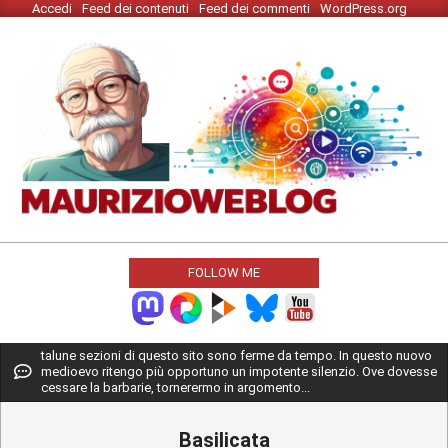
Accedi
Feed dei contenuti
Feed dei commenti
WordPress.org
Skip
to
content
MAURIZIO
WEBLOG
FOLLOW ME
Primary
talune sezioni di questo sito sono ferme da tempo. In questo nuovo
medioevo ritengo più opportuno un impotente silenzio. Ove dovesse
Navigation
cessare la barbarie, tornerermo in argomento...
Menu
Basilicata