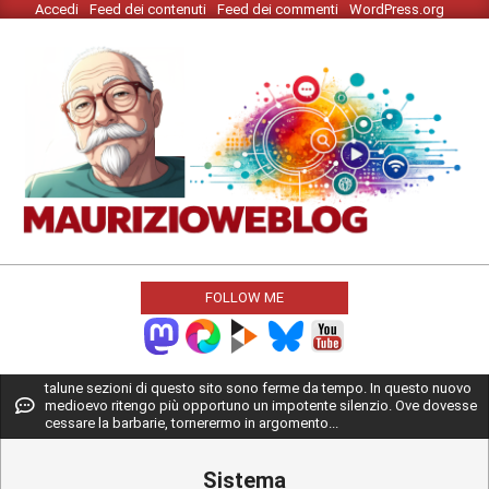
Accedi
Feed dei contenuti
Feed dei commenti
WordPress.org
Skip
to
content
MAURIZIO
WEBLOG
FOLLOW ME
Primary
talune sezioni di questo sito sono ferme da tempo. In questo nuovo
medioevo ritengo più opportuno un impotente silenzio. Ove dovesse
Navigation
cessare la barbarie, tornerermo in argomento...
Menu
Sistema