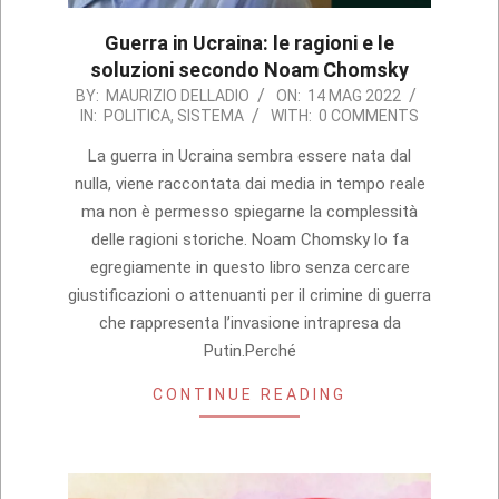
Guerra in Ucraina: le ragioni e le
soluzioni secondo Noam Chomsky
2022-
BY:
MAURIZIO DELLADIO
ON:
14 MAG 2022
IN:
POLITICA
,
SISTEMA
WITH:
0 COMMENTS
05-
14
La guerra in Ucraina sembra essere nata dal
nulla, viene raccontata dai media in tempo reale
ma non è permesso spiegarne la complessità
delle ragioni storiche. Noam Chomsky lo fa
egregiamente in questo libro senza cercare
giustificazioni o attenuanti per il crimine di guerra
che rappresenta l’invasione intrapresa da
Putin.Perché
CONTINUE READING