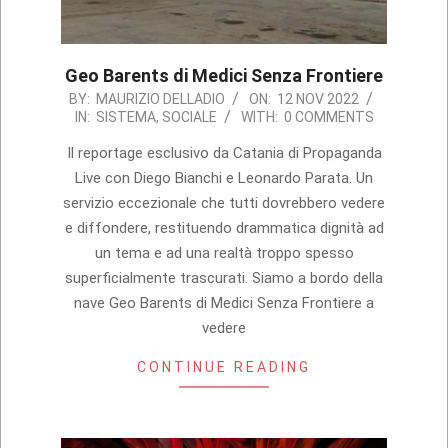
Geo Barents di Medici Senza Frontiere
2022-
BY:
MAURIZIO DELLADIO
ON:
12 NOV 2022
IN:
SISTEMA
,
SOCIALE
WITH:
0 COMMENTS
11-
12
Il reportage esclusivo da Catania di Propaganda
Live con Diego Bianchi e Leonardo Parata. Un
servizio eccezionale che tutti dovrebbero vedere
e diffondere, restituendo drammatica dignità ad
un tema e ad una realtà troppo spesso
superficialmente trascurati. Siamo a bordo della
nave Geo Barents di Medici Senza Frontiere a
vedere
CONTINUE READING