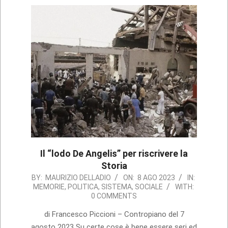
Il “lodo De Angelis” per riscrivere la
Storia
2023-
BY:
MAURIZIO DELLADIO
ON:
8 AGO 2023
IN:
MEMORIE
,
POLITICA
,
SISTEMA
,
SOCIALE
WITH:
08-
0 COMMENTS
08
di Francesco Piccioni – Contropiano del 7
agosto 2023 Su certe cose è bene essere seri ed