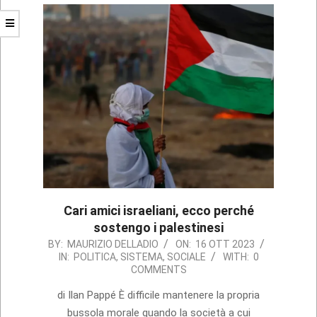
Cari amici israeliani, ecco perché
sostengo i palestinesi
2023-
BY:
MAURIZIO DELLADIO
ON:
16 OTT 2023
IN:
POLITICA
,
SISTEMA
,
SOCIALE
WITH:
0
10-
COMMENTS
16
di Ilan Pappé È difficile mantenere la propria
bussola morale quando la società a cui