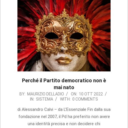
Perché il Partito democratico non è
mai nato
2022-
BY:
MAURIZIO DELLADIO
ON:
10 OTT 2022
IN:
SISTEMA
WITH:
0 COMMENTS
10-
10
di Alessandro Calvi – da L’Essenziale Fin dalla sua
fondazione nel 2007, il Pd ha preferito non avere
una identità precisa e non decidere chi