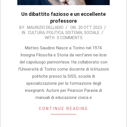
Un dibattito fazioso e un eccellente
professore
2023-
BY:
MAURIZIO DELLADIO
ON:
20 OTT 2023
IN:
CULTURA
,
POLITICA
,
SISTEMA
,
SOCIALE
10-
WITH:
0 COMMENTS
20
Matteo Saudino Nasce a Torino nel 1974.
Insegna Filosofia e Storia da vent’anni nei licei
del capoluogo piemontese. Ha collaborato con
l’Università di Torino come docente di Istituzioni
politiche presso la SISS, scuola di
specializzazione per la formazione degli
insegnanti. Autore per Pearson Paravia di
manuali di educazione civica e
CONTINUE READING