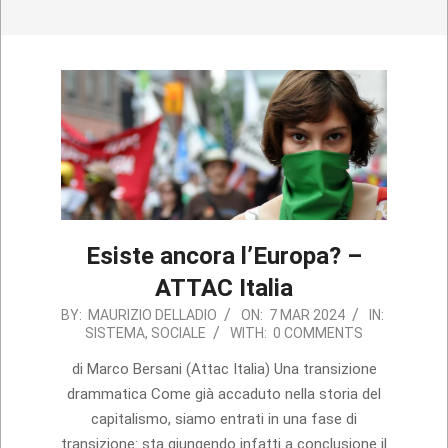
Esiste ancora l’Europa? –
ATTAC Italia
2024-
BY:
MAURIZIO DELLADIO
ON:
7 MAR 2024
IN:
SISTEMA
,
SOCIALE
WITH:
0 COMMENTS
03-
07
di Marco Bersani (Attac Italia) Una transizione
drammatica Come già accaduto nella storia del
capitalismo, siamo entrati in una fase di
transizione: sta giungendo infatti a conclusione il