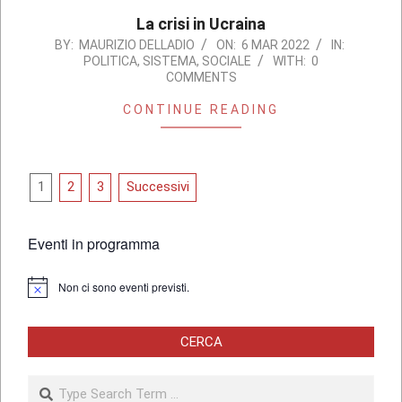
La crisi in Ucraina
2022-
BY:
MAURIZIO DELLADIO
ON:
6 MAR 2022
IN:
POLITICA
,
SISTEMA
,
SOCIALE
WITH:
0
03-
COMMENTS
06
CONTINUE READING
Paginazione
1
2
3
Successivi
degli
articoli
Eventi in programma
Non ci sono eventi previsti.
Notice
CERCA
Search