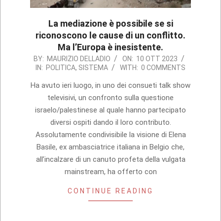
La mediazione è possibile se si
riconoscono le cause di un conflitto.
Ma l’Europa è inesistente.
2023-
BY:
MAURIZIO DELLADIO
ON:
10 OTT 2023
IN:
POLITICA
,
SISTEMA
WITH:
0 COMMENTS
10-
10
Ha avuto ieri luogo, in uno dei consueti talk show
televisivi, un confronto sulla questione
israelo/palestinese al quale hanno partecipato
diversi ospiti dando il loro contributo.
Assolutamente condivisibile la visione di Elena
Basile, ex ambasciatrice italiana in Belgio che,
all’incalzare di un canuto profeta della vulgata
mainstream, ha offerto con
CONTINUE READING