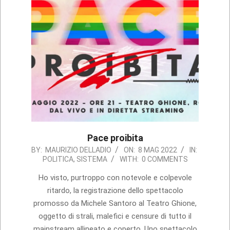
Pace proibita
2022-
BY:
MAURIZIO DELLADIO
ON:
8 MAG 2022
IN:
POLITICA
,
SISTEMA
WITH:
0 COMMENTS
05-
08
Ho visto, purtroppo con notevole e colpevole
ritardo, la registrazione dello spettacolo
promosso da Michele Santoro al Teatro Ghione,
oggetto di strali, malefici e censure di tutto il
mainstream allineato e coperto. Uno spettacolo