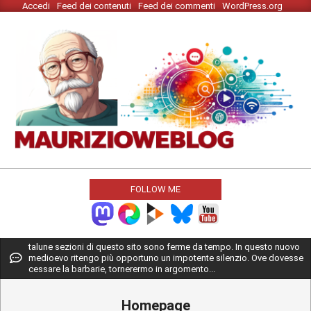
Accedi
Feed dei contenuti
Feed dei commenti
WordPress.org
Skip
to
content
MAURIZIO
WEBLOG
FOLLOW ME
Primary
talune sezioni di questo sito sono ferme da tempo. In questo nuovo
medioevo ritengo più opportuno un impotente silenzio. Ove dovesse
Navigation
cessare la barbarie, tornerermo in argomento...
Menu
Homepage