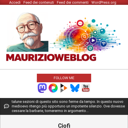
Accedi
Feed dei contenuti
Feed dei commenti
WordPress.org
Skip
to
content
MAURIZIO
WEBLOG
FOLLOW ME
Primary
talune sezioni di questo sito sono ferme da tempo. In questo nuovo
medioevo ritengo più opportuno un impotente silenzio. Ove dovesse
Navigation
cessare la barbarie, tornerermo in argomento...
Menu
Ciofi