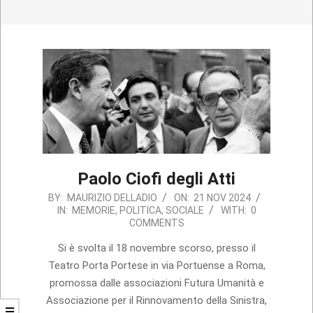
Paolo Ciofi degli Atti
2024-
BY:
MAURIZIO DELLADIO
ON:
21 NOV 2024
IN:
MEMORIE
,
POLITICA
,
SOCIALE
WITH:
0
11-
COMMENTS
21
Si è svolta il 18 novembre scorso, presso il
Teatro Porta Portese in via Portuense a Roma,
promossa dalle associazioni Futura Umanità e
Associazione per il Rinnovamento della Sinistra,