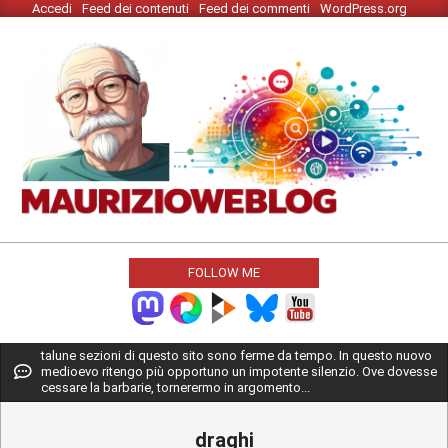
Accedi
Feed dei contenuti
Feed dei commenti
WordPress.org
Skip
to
content
MAURIZIO
WEBLOG
FOLLOW ME
Primary
talune sezioni di questo sito sono ferme da tempo. In questo nuovo
medioevo ritengo più opportuno un impotente silenzio. Ove dovesse
Navigation
cessare la barbarie, tornerermo in argomento...
Menu
draghi