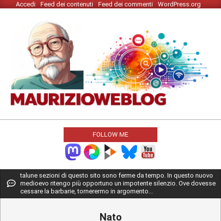
Accedi
Feed dei contenuti
Feed dei commenti
WordPress.org
Skip
to
content
MAURIZIO
WEBLOG
FOLLOW ME
Primary
talune sezioni di questo sito sono ferme da tempo. In questo nuovo
medioevo ritengo più opportuno un impotente silenzio. Ove dovesse
Navigation
cessare la barbarie, tornerermo in argomento...
Menu
Nato