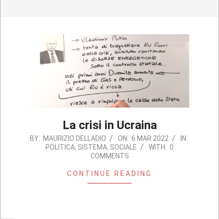
La crisi in Ucraina
2022-
BY:
MAURIZIO DELLADIO
ON:
6 MAR 2022
IN:
POLITICA
,
SISTEMA
,
SOCIALE
WITH:
0
03-
COMMENTS
06
CONTINUE READING