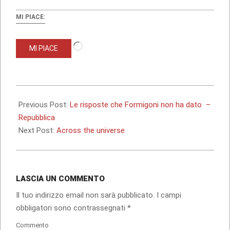
MI PIACE:
Caricamento
MI PIACE
in
corso…
2012-
05-
Previous Post:
Le risposte che Formigoni non ha dato –
06
Repubblica
Next Post:
Across the universe
LASCIA UN COMMENTO
Il tuo indirizzo email non sarà pubblicato.
I campi
obbligatori sono contrassegnati
*
Commento