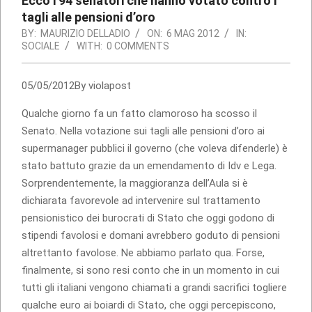
Ecco i 94 senatori che hanno votato contro i
tagli alle pensioni d’oro
BY:
MAURIZIO DELLADIO
ON:
6 MAG 2012
IN:
SOCIALE
WITH:
0 COMMENTS
05/05/2012By violapost
Qualche giorno fa un fatto clamoroso ha scosso il
Senato. Nella votazione sui tagli alle pensioni d’oro ai
supermanager pubblici il governo (che voleva difenderle) è
stato battuto grazie da un emendamento di Idv e Lega.
Sorprendentemente, la maggioranza dell’Aula si è
dichiarata favorevole ad intervenire sul trattamento
pensionistico dei burocrati di Stato che oggi godono di
stipendi favolosi e domani avrebbero goduto di pensioni
altrettanto favolose. Ne abbiamo parlato qua. Forse,
finalmente, si sono resi conto che in un momento in cui
tutti gli italiani vengono chiamati a grandi sacrifici togliere
qualche euro ai boiardi di Stato, che oggi percepiscono,