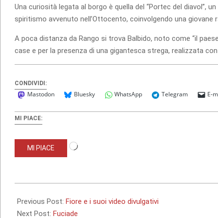
Una curiosità legata al borgo è quella del “Portec del diavol”, 
spiritismo avvenuto nell’Ottocento, coinvolgendo una giovane r
A poca distanza da Rango si trova Balbido, noto come “il paese 
case e per la presenza di una gigantesca strega, realizzata con 
CONDIVIDI:
Mastodon
Bluesky
WhatsApp
Telegram
E-m
MI PIACE:
Caricamento
MI PIACE
in
corso…
2025-
05-
Previous Post:
Fiore e i suoi video divulgativi
25
Next Post:
Fuciade