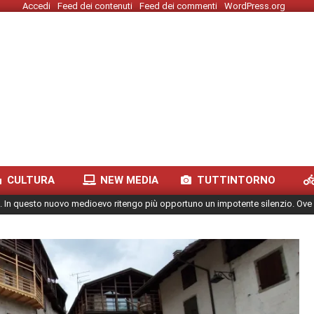
Accedi
Feed dei contenuti
Feed dei commenti
WordPress.org
CULTURA
NEW MEDIA
TUTTINTORNO
. In questo nuovo medioevo ritengo più opportuno un impotente silenzio. Ove 