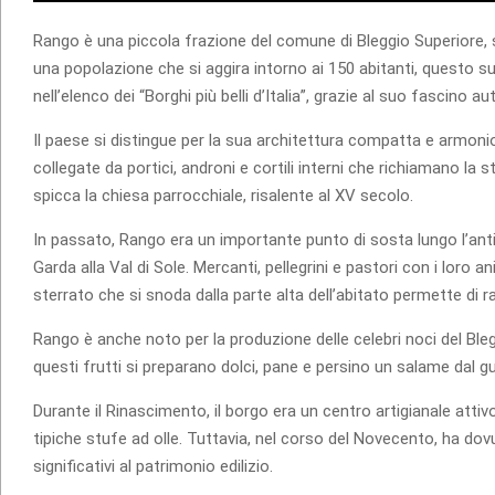
Rango è una piccola frazione del comune di Bleggio Superiore, si
una popolazione che si aggira intorno ai 150 abitanti, questo 
nell’elenco dei “Borghi più belli d’Italia”, grazie al suo fascino 
Il paese si distingue per la sua architettura compatta e armoniosa
collegate da portici, androni e cortili interni che richiamano la str
spicca la chiesa parrocchiale, risalente al XV secolo.
In passato, Rango era un importante punto di sosta lungo l’antic
Garda alla Val di Sole. Mercanti, pellegrini e pastori con i loro 
sterrato che si snoda dalla parte alta dell’abitato permette di
Rango è anche noto per la produzione delle celebri noci del Ble
questi frutti si preparano dolci, pane e persino un salame dal g
Durante il Rinascimento, il borgo era un centro artigianale attiv
tipiche stufe ad olle. Tuttavia, nel corso del Novecento, ha do
significativi al patrimonio edilizio.