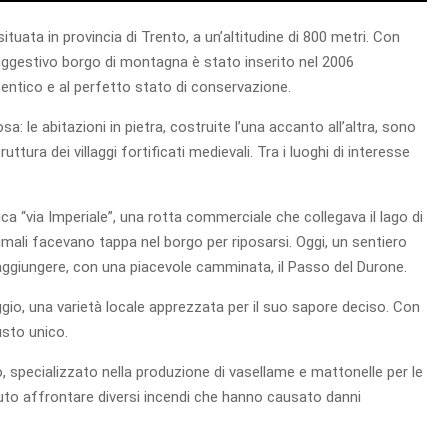
tuata in provincia di Trento, a un’altitudine di 800 metri. Con
suggestivo borgo di montagna è stato inserito nel 2006
autentico e al perfetto stato di conservazione.
: le abitazioni in pietra, costruite l’una accanto all’altra, sono
uttura dei villaggi fortificati medievali. Tra i luoghi di interesse
a “via Imperiale”, una rotta commerciale che collegava il lago di
animali facevano tappa nel borgo per riposarsi. Oggi, un sentiero
 raggiungere, con una piacevole camminata, il Passo del Durone.
ggio, una varietà locale apprezzata per il suo sapore deciso. Con
usto unico.
o, specializzato nella produzione di vasellame e mattonelle per le
vuto affrontare diversi incendi che hanno causato danni