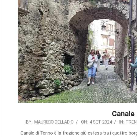
Canale 
2024-
BY:
MAURIZIO DELLADIO
ON:
4 SET 2024
IN:
TREN
09-
Canale di Tenno è la frazione più estesa tra i quattro bo