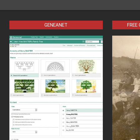
GENEANET
FREE