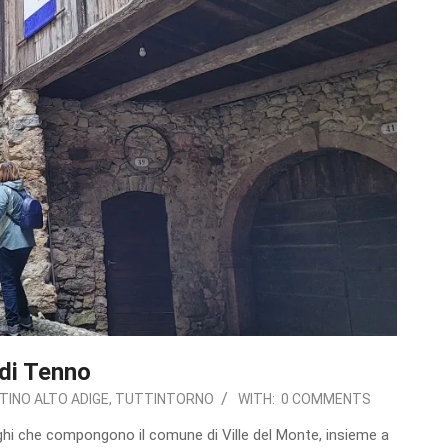
di Tenno
TINO ALTO ADIGE
,
TUTTINTORNO
WITH:
0 COMMENTS
rghi che compongono il comune di Ville del Monte, insieme a