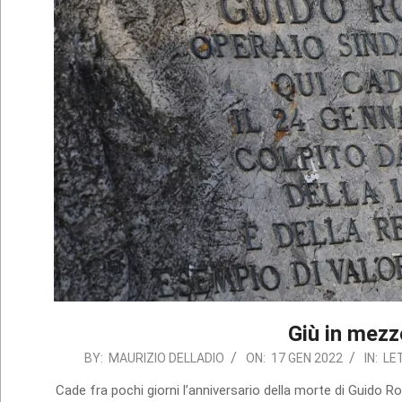
Giù in mezz
2022-
BY:
MAURIZIO DELLADIO
ON:
17 GEN 2022
IN:
LE
01-
Cade fra pochi giorni l’anniversario della morte di Guido Ro