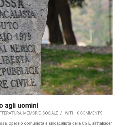
o agli uomini
TTERATURA
,
MEMORIE
,
SOCIALE
WITH:
0 COMMENTS
ssa, operaio comunista e sindacalista della CGIL all’Italsider