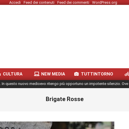
Accedi
Feed dei contenuti
Feed dei commenti
WordPress.org
CULTURA
NEW MEDIA
TUTTINTORNO
. In questo nuovo medioevo ritengo più opportuno un impotente silenzio. Ove 
Brigate Rosse