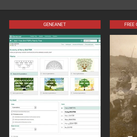
GENEANET
FREE