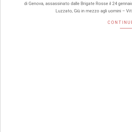
17
di Genova, assassinato dalle Brigate Rosse il 24 gennai
Luzzato, Giù in mezzo agli uomini – V
CONTINU