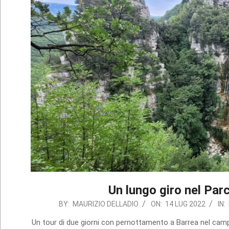
Un lungo giro nel Par
2022-
BY:
MAURIZIO DELLADIO
ON:
14 LUG 2022
IN:
07-
Un tour di due giorni con pernottamento a Barrea nel cam