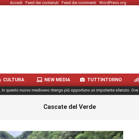
Accedi
Feed dei contenuti
Feed dei commenti
WordPress.org
CULTURA
NEW MEDIA
TUTTINTORNO
. In questo nuovo medioevo ritengo più opportuno un impotente silenzio. Ove 
Cascate del Verde