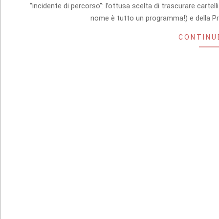
14
“incidente di percorso”: l’ottusa scelta di trascurare cartel
nome è tutto un programma!) e della Prov
CONTINU