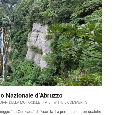
co Nazionale d’Abruzzo
DIARI DELLA MOTOCICLETTA
WITH:
0 COMMENTS
peggio “La Genziana” di Pasetta. La prima parte con qualche