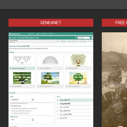
GENEANET
FREE