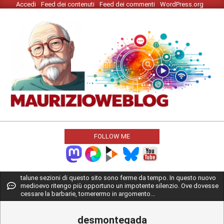
Accedi
Feed dei contenuti
Feed dei commenti
WordPress.org
Skip
to
content
MAURIZIO
WEBLOG
FOLLOW ME
Primary
talune sezioni di questo sito sono ferme da tempo. In questo nuovo
medioevo ritengo più opportuno un impotente silenzio. Ove dovesse
Navigation
cessare la barbarie, tornerermo in argomento...
Menu
desmontegada