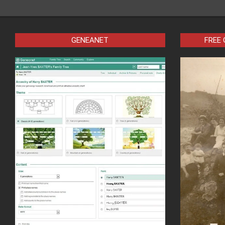
GENEANET
FREE