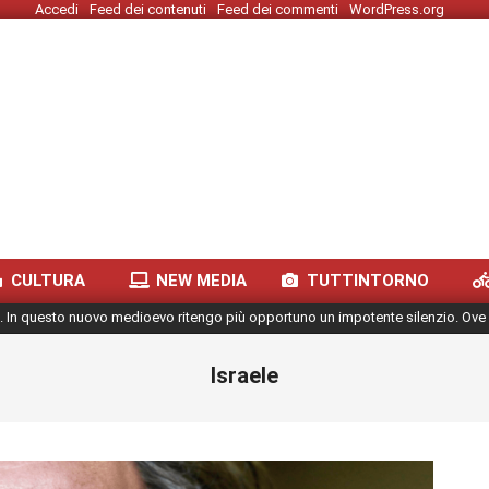
Accedi
Feed dei contenuti
Feed dei commenti
WordPress.org
CULTURA
NEW MEDIA
TUTTINTORNO
. In questo nuovo medioevo ritengo più opportuno un impotente silenzio. Ove 
Israele