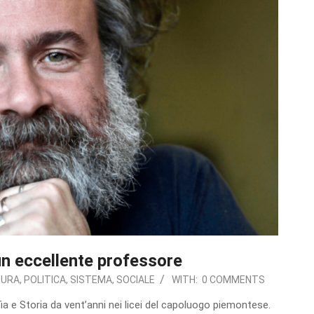
un eccellente professore
TURA
,
POLITICA
,
SISTEMA
,
SOCIALE
WITH:
0 COMMENTS
a e Storia da vent’anni nei licei del capoluogo piemontese.