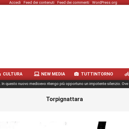
Accedi
Feed dei contenuti
Feed dei commenti
WordPress.org
CULTURA
NEW MEDIA
TUTTINTORNO
. In questo nuovo medioevo ritengo più opportuno un impotente silenzio. Ove 
Torpignattara