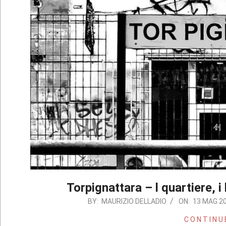
Torpignattara – l quartiere, i 
2021-
BY:
MAURIZIO DELLADIO
ON:
13 MAG 2
05-
CONTINU