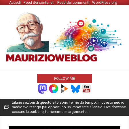
Accedi
Feed dei contenuti
Feed dei commenti
WordPress.org
Skip
to
content
MAURIZIO
WEBLOG
FOLLOW ME
Primary
talune sezioni di questo sito sono ferme da tempo. In questo nuovo
medioevo ritengo più opportuno un impotente silenzio. Ove dovesse
Navigation
cessare la barbarie, tornerermo in argomento...
Menu