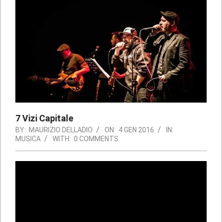
7 Vizi Capitale
BY:
MAURIZIO DELLADIO
ON:
4 GEN 2016
IN:
MUSICA
WITH:
0 COMMENTS