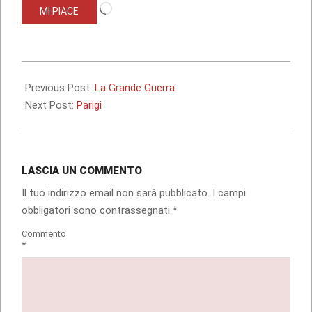
Caricamento
MI PIACE
in
corso…
2016-
01-
Previous Post:
La Grande Guerra
04
Next Post:
Parigi
LASCIA UN COMMENTO
Il tuo indirizzo email non sarà pubblicato.
I campi
obbligatori sono contrassegnati
*
Commento
*