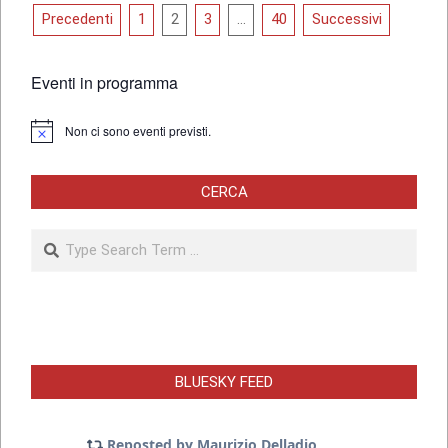
Paginazione
Precedenti
1
2
3
…
40
Successivi
degli
articoli
Eventi in programma
Non ci sono eventi previsti.
Notice
CERCA
Search
BLUESKY FEED