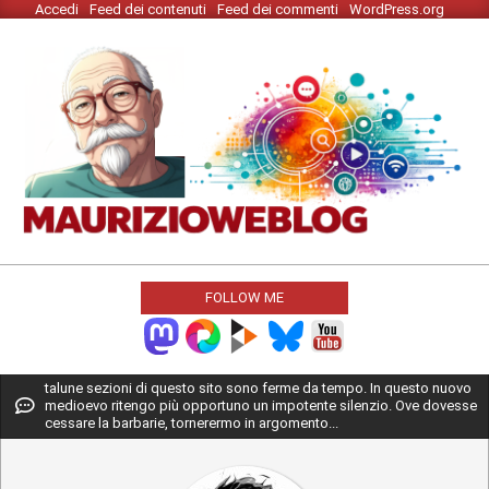
Accedi
Feed dei contenuti
Feed dei commenti
WordPress.org
Skip
to
content
MAURIZIO
WEBLOG
FOLLOW ME
Primary
talune sezioni di questo sito sono ferme da tempo. In questo nuovo
medioevo ritengo più opportuno un impotente silenzio. Ove dovesse
Navigation
cessare la barbarie, tornerermo in argomento...
Menu