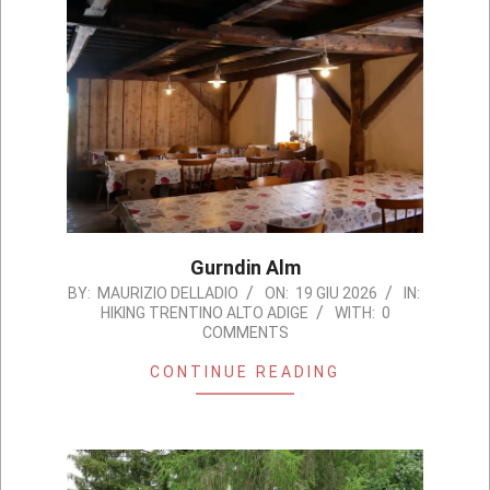
Gurndin Alm
2026-
BY:
MAURIZIO DELLADIO
ON:
19 GIU 2026
IN:
HIKING TRENTINO ALTO ADIGE
WITH:
0
06-
COMMENTS
19
CONTINUE READING