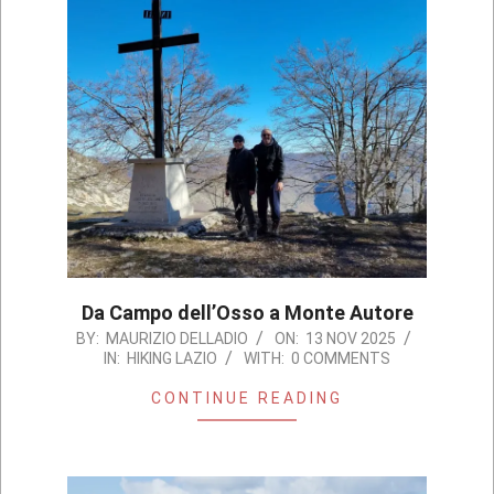
Da Campo dell’Osso a Monte Autore
2025-
BY:
MAURIZIO DELLADIO
ON:
13 NOV 2025
IN:
HIKING LAZIO
WITH:
0 COMMENTS
11-
13
CONTINUE READING