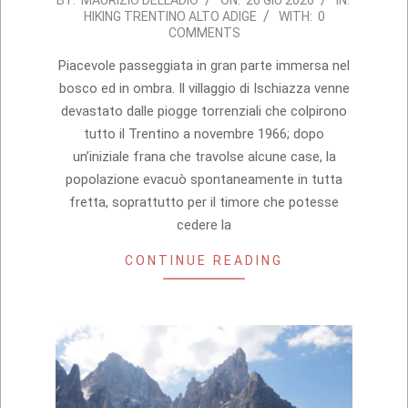
2026-
BY:
MAURIZIO DELLADIO
ON:
26 GIU 2026
IN:
HIKING TRENTINO ALTO ADIGE
WITH:
0
06-
COMMENTS
26
Piacevole passeggiata in gran parte immersa nel
bosco ed in ombra. Il villaggio di Ischiazza venne
devastato dalle piogge torrenziali che colpirono
tutto il Trentino a novembre 1966; dopo
un’iniziale frana che travolse alcune case, la
popolazione evacuò spontaneamente in tutta
fretta, soprattutto per il timore che potesse
cedere la
CONTINUE READING