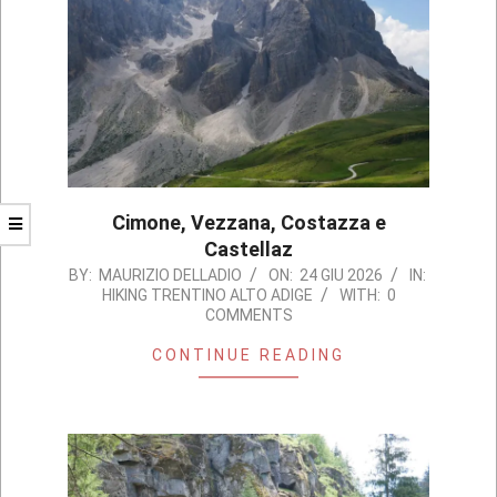
Cimone, Vezzana, Costazza e
Castellaz
2026-
BY:
MAURIZIO DELLADIO
ON:
24 GIU 2026
IN:
HIKING TRENTINO ALTO ADIGE
WITH:
0
06-
COMMENTS
24
CONTINUE READING