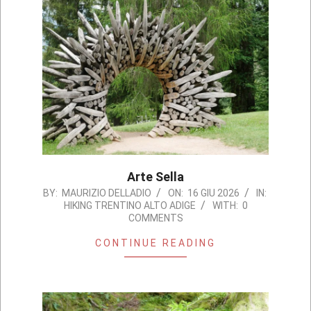
Arte Sella
2026-
BY:
MAURIZIO DELLADIO
ON:
16 GIU 2026
IN:
HIKING TRENTINO ALTO ADIGE
WITH:
0
06-
COMMENTS
16
CONTINUE READING