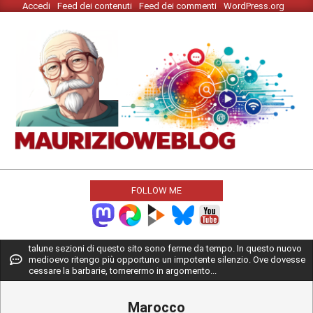
Accedi
Feed dei contenuti
Feed dei commenti
WordPress.org
Skip
to
content
MAURIZIO
WEBLOG
FOLLOW ME
Primary
talune sezioni di questo sito sono ferme da tempo. In questo nuovo
medioevo ritengo più opportuno un impotente silenzio. Ove dovesse
Navigation
cessare la barbarie, tornerermo in argomento...
Menu
Marocco