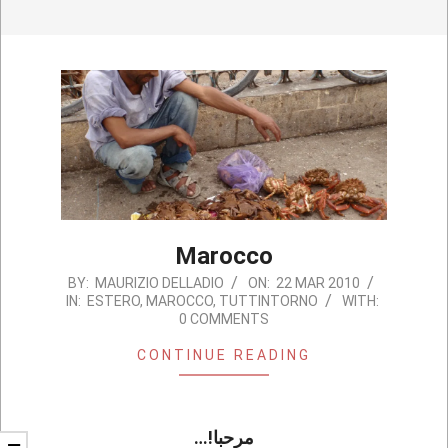
Marocco
2010-
BY:
MAURIZIO DELLADIO
ON:
22 MAR 2010
IN:
ESTERO
,
MAROCCO
,
TUTTINTORNO
WITH:
03-
0 COMMENTS
22
CONTINUE READING
…!مرحبا