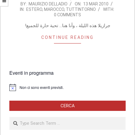
2010-
BY:
MAURIZIO DELLADIO
ON:
13 MAR 2010
IN:
ESTERO
,
MAROCCO
,
TUTTINTORNO
WITH:
03-
0 COMMENTS
13
!جرازيلا هذه الليلة ، وأنا هنا… تحية حارة للجميع
CONTINUE READING
Eventi in programma
Non ci sono eventi previsti.
Notice
CERCA
Search