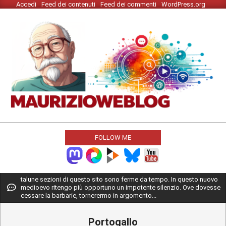
Accedi
Feed dei contenuti
Feed dei commenti
WordPress.org
Skip
to
content
MAURIZIO
WEBLOG
FOLLOW ME
Primary
talune sezioni di questo sito sono ferme da tempo. In questo nuovo
medioevo ritengo più opportuno un impotente silenzio. Ove dovesse
Navigation
cessare la barbarie, tornerermo in argomento...
Menu
Portogallo