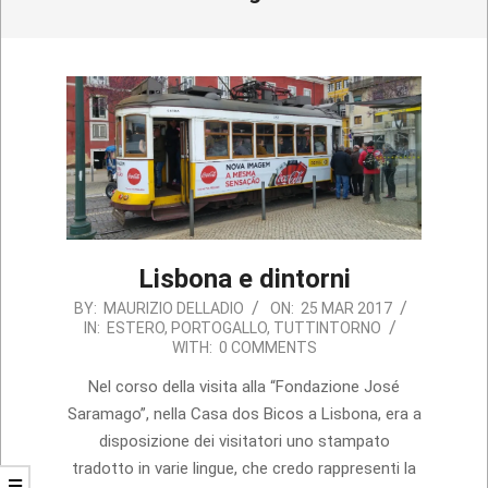
Lisbona e dintorni
2017-
BY:
MAURIZIO DELLADIO
ON:
25 MAR 2017
IN:
ESTERO
,
PORTOGALLO
,
TUTTINTORNO
03-
WITH:
0 COMMENTS
25
Nel corso della visita alla “Fondazione José
Saramago”, nella Casa dos Bicos a Lisbona, era a
disposizione dei visitatori uno stampato
tradotto in varie lingue, che credo rappresenti la