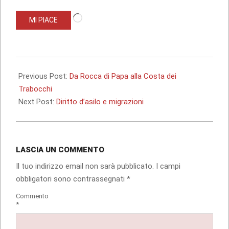
Caricamento
MI PIACE
in
corso…
2022-
06-
Previous Post:
Da Rocca di Papa alla Costa dei
11
Trabocchi
Next Post:
Diritto d’asilo e migrazioni
LASCIA UN COMMENTO
Il tuo indirizzo email non sarà pubblicato.
I campi
obbligatori sono contrassegnati
*
Commento
*