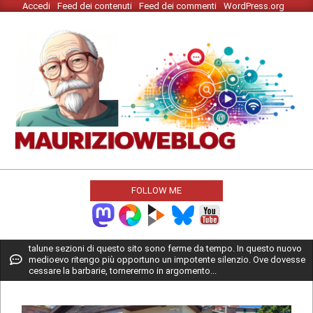
Accedi
Feed dei contenuti
Feed dei commenti
WordPress.org
Skip
to
content
MAURIZIO
WEBLOG
FOLLOW ME
Primary
talune sezioni di questo sito sono ferme da tempo. In questo nuovo
medioevo ritengo più opportuno un impotente silenzio. Ove dovesse
Navigation
cessare la barbarie, tornerermo in argomento...
Menu