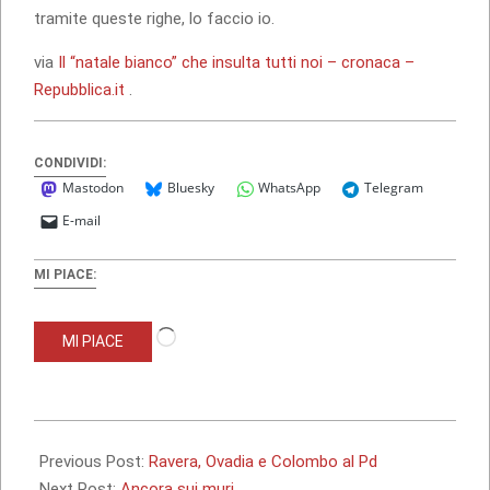
tramite queste righe, lo faccio io.
via
Il “natale bianco” che insulta tutti noi – cronaca –
Repubblica.it
.
CONDIVIDI:
Mastodon
Bluesky
WhatsApp
Telegram
E-mail
MI PIACE:
Caricamento
MI PIACE
in
corso…
2009-
11-
Previous Post:
Ravera, Ovadia e Colombo al Pd
19
Next Post:
Ancora sui muri…