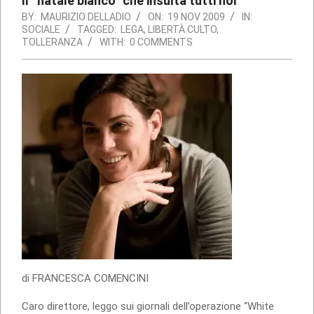
Il “natale bianco” che insulta tutti noi
BY:
MAURIZIO DELLADIO
ON:
19 NOV 2009
IN:
SOCIALE
TAGGED:
LEGA
,
LIBERTÀ CULTO
,
TOLLERANZA
WITH:
0 COMMENTS
di FRANCESCA COMENCINI
Caro direttore, leggo sui giornali dell’operazione “White