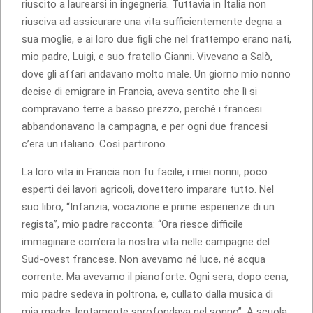
riuscito a laurearsi in ingegneria. Tuttavia in Italia non
riusciva ad assicurare una vita sufficientemente degna a
sua moglie, e ai loro due figli che nel frattempo erano nati,
mio padre, Luigi, e suo fratello Gianni. Vivevano a Salò,
dove gli affari andavano molto male. Un giorno mio nonno
decise di emigrare in Francia, aveva sentito che lì si
compravano terre a basso prezzo, perché i francesi
abbandonavano la campagna, e per ogni due francesi
c’era un italiano. Così partirono.
La loro vita in Francia non fu facile, i miei nonni, poco
esperti dei lavori agricoli, dovettero imparare tutto. Nel
suo libro, “Infanzia, vocazione e prime esperienze di un
regista”, mio padre racconta: “Ora riesce difficile
immaginare com’era la nostra vita nelle campagne del
Sud-ovest francese. Non avevamo né luce, né acqua
corrente. Ma avevamo il pianoforte. Ogni sera, dopo cena,
mio padre sedeva in poltrona, e, cullato dalla musica di
mia madre, lentamente sprofondava nel sonno”. A scuola,