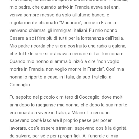
mio padre, che quando arrivò in Francia aveva sei anni,
veniva sempre messo da solo all’ultimo banco, e
regolarmente chiamato “Macaroni”, come in Francia
venivano chiamati gli immigrati italiani. Fu mio nonno
Cesare a soffrire più di tutti per la lontananza dall’Italia.
Mio padre ricorda che si era costruito una radio a galena,
che tutte le sere si ostinava a cercare di far funzionare.
Quando mio nonno si ammalò iniziò a dire “non voglio
morire in Francia, non voglio morire in Francia”. Così mia
nonna lo riportò a casa, in Italia, da suo fratello, a
Coccaglio.
Fu sepolto nel piccolo cimitero di Coccaglio, dove molti
anni dopo lo raggiunse mia nonna, che dopo la sua morte
era rimasta a vivere in Italia, a Milano. I miei nonni
sapevano cos’è lasciare il proprio paese per poter
lavorare, cos’è essere stranieri, sapevano cos’è la dignità
da salvare, per sé e per i propri figli. Al funerale di mia