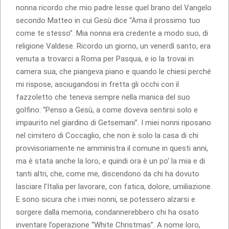
nonna ricordo che mio padre lesse quel brano del Vangelo
secondo Matteo in cui Gesù dice “Ama il prossimo tuo
come te stesso”. Mia nonna era credente a modo suo, di
religione Valdese. Ricordo un giorno, un venerdì santo, era
venuta a trovarci a Roma per Pasqua, e io la trovai in
camera sua, che piangeva piano e quando le chiesi perché
mi rispose, asciugandosi in fretta gli occhi con il
fazzoletto che teneva sempre nella manica del suo
golfino: “Penso a Gesù, a come doveva sentirsi solo e
impaurito nel giardino di Getsemani”. I miei nonni riposano
nel cimitero di Coccaglio, che non è solo la casa di chi
provvisoriamente ne amministra il comune in questi anni,
ma è stata anche la loro, e quindi ora è un po’ la mia e di
tanti altri, che, come me, discendono da chi ha dovuto
lasciare l’Italia per lavorare, con fatica, dolore, umiliazione.
E sono sicura che i miei nonni, se potessero alzarsi e
sorgere dalla memoria, condannerebbero chi ha osato
inventare l’operazione “White Christmas”. A nome loro,