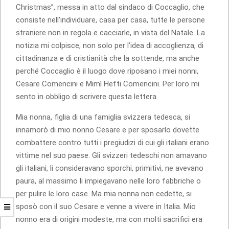
Christmas”, messa in atto dal sindaco di Coccaglio, che
consiste nell’individuare, casa per casa, tutte le persone
straniere non in regola e cacciarle, in vista del Natale. La
notizia mi colpisce, non solo per l’idea di accoglienza, di
cittadinanza e di cristianità che la sottende, ma anche
perché Coccaglio è il luogo dove riposano i miei nonni,
Cesare Comencini e Mimì Hefti Comencini. Per loro mi
sento in obbligo di scrivere questa lettera.
Mia nonna, figlia di una famiglia svizzera tedesca, si
innamorò di mio nonno Cesare e per sposarlo dovette
combattere contro tutti i pregiudizi di cui gli italiani erano
vittime nel suo paese. Gli svizzeri tedeschi non amavano
gli italiani, li consideravano sporchi, primitivi, ne avevano
paura, al massimo li impiegavano nelle loro fabbriche o
per pulire le loro case. Ma mia nonna non cedette, si
sposò con il suo Cesare e venne a vivere in Italia. Mio
nonno era di origini modeste, ma con molti sacrifici era